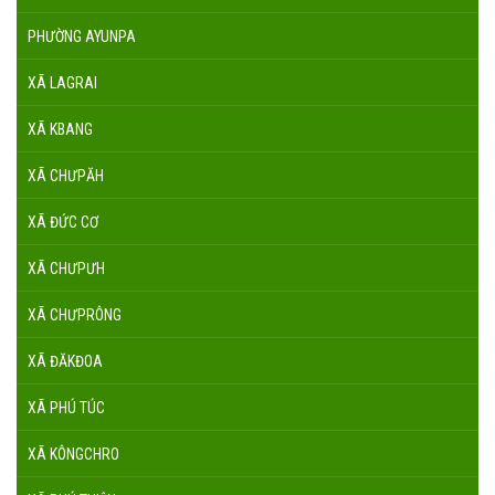
PHƯỜNG AYUNPA
XÃ LAGRAI
XÃ KBANG
XÃ CHƯPĂH
XÃ ĐỨC CƠ
XÃ CHƯPƯH
XÃ CHƯPRÔNG
XÃ ĐĂKĐOA
XÃ PHÚ TÚC
XÃ KÔNGCHRO