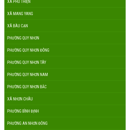
XÃ PHÚ THIỆN
XÃ MANG YANG
XÃ BÀU CẠN
PHƯỜNG QUY NHƠN
PHƯỜNG QUY NHƠN ĐÔNG
PHƯỜNG QUY NHƠN TÂY
PHƯỜNG QUY NHƠN NAM
PHƯỜNG QUY NHƠN BẮC
XÃ NHƠN CHÂU
PHƯỜNG BÌNH ĐỊNH
PHƯỜNG AN NHƠN ĐÔNG