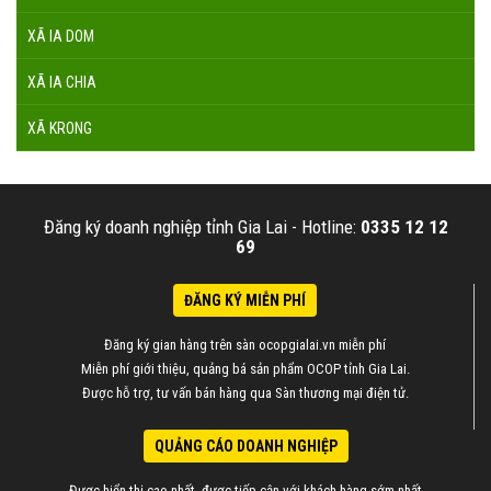
XÃ IA DOM
XÃ IA CHIA
XÃ KRONG
Đăng ký doanh nghiệp tỉnh Gia Lai -
Hotline:
0335 12 12
69
ĐĂNG KÝ MIỄN PHÍ
Đăng ký gian hàng trên sàn ocopgialai.vn miễn phí
Miễn phí giới thiệu, quảng bá sản phẩm OCOP tỉnh Gia Lai.
Được hỗ trợ, tư vấn bán hàng qua Sàn thương mại điện tử.
QUẢNG CÁO DOANH NGHIỆP
Được hiển thị cao nhất, được tiếp cận với khách hàng sớm nhất