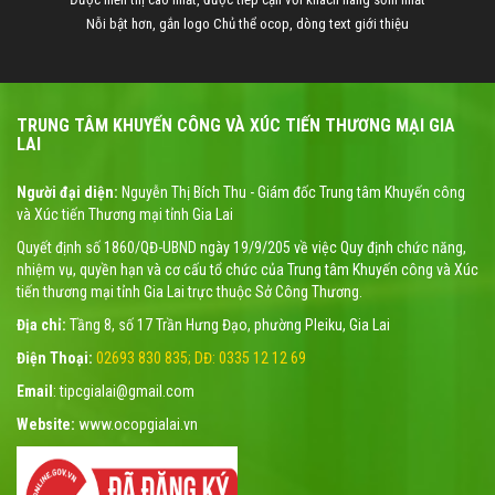
Nỗi bật hơn, gắn logo Chủ thể ocop, dòng text giới thiệu
TRUNG TÂM KHUYẾN CÔNG VÀ XÚC TIẾN THƯƠNG MẠI GIA
LAI
Người đại diện:
Nguyễn Thị Bích Thu - Giám đốc Trung tâm Khuyến công
và Xúc tiến Thương mại tỉnh Gia Lai
Quyết định số 1860/QĐ-UBND ngày 19/9/205 về việc Quy định chức năng,
nhiệm vụ, quyền hạn và cơ cấu tổ chức của Trung tâm Khuyến công và Xúc
tiến thương mại tỉnh Gia Lai trực thuộc Sở Công Thương.
Địa chỉ:
Tầng 8, số 17 Trần Hưng Đạo, phường Pleiku, Gia Lai
Điện Thoại:
02693 830 835; DĐ: 0335 12 12 69
Email
: tipcgialai@gmail.com
Website:
www.ocopgialai.vn