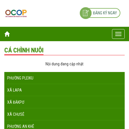
ĐĂNG KÝ NGAY
Toggle
naviga
CÁ CHÌNH NUÔI
Nội dung đang cập nhật
PHƯỜNG PLEIKU
XÃ LAPA
XÃ ĐĂKPƠ
XÃ CHƯSÊ
PHƯỜNG AN KHÊ