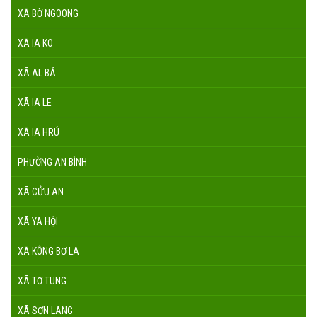
XÃ BỜ NGOONG
XÃ IA KO
XÃ AL BÁ
XÃ IA LE
XÃ IA HRÚ
PHƯỜNG AN BÌNH
XÃ CỬU AN
XÃ YA HỘI
XÃ KÔNG BƠ LA
XÃ TƠ TUNG
XÃ SƠN LANG