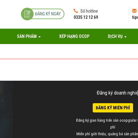
Số hotline
ĐĂNG KÝ NGAY
0335 12 12 69
ti
SẢN PHẨM
XẾP HẠNG OCOP
DỊCH VỤ
Đăng ký doanh nghiệp
ĐĂNG KÝ MIỄN PHÍ
Đăng ký gian hàng trên sàn ocopgialai.
phí
Miễn phí giới thiệu, quảng bá sản ph