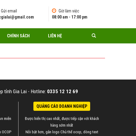
Gửi email
Giờ làm việc
pcgialai@gmail.com
08:00 am - 17:00 pm
CHÍNH SÁCH
LIÊN HỆ
 tỉnh Gia Lai -
Hotline:
0335 12 12 69
QUẢNG CÁO DOANH NGHIỆP
vn miễn
Được hiển thị cao nhất, được tiếp cận với khách
hàng sớm nhất
ẩm OCOP
Nỗi bật hơn, gắn logo Chủ thể ocop, dòng text