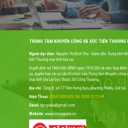
TRUNG TÂM KHUYẾN CÔNG VÀ XÚC TIẾN THƯƠNG M
Người đại diện:
Nguyễn Thị Bích Thu - Giám đốc Trung tâm K
tiến Thương mại tỉnh Gia Lai
Quyết định số 1860/QĐ-UBND ngày 19/9/205 về việc Quy định
vụ, quyền hạn và cơ cấu tổ chức của Trung tâm Khuyến công 
mại tỉnh Gia Lai trực thuộc Sở Công Thương.
Địa chỉ:
Tầng 8, số 17 Trần Hưng Đạo, phường Pleiku, Gia Lai
Điện Thoại:
02693 830 835; DĐ: 0335 12 12 69
Email
: tipcgialai@gmail.com
Website:
www.ocopgialai.vn