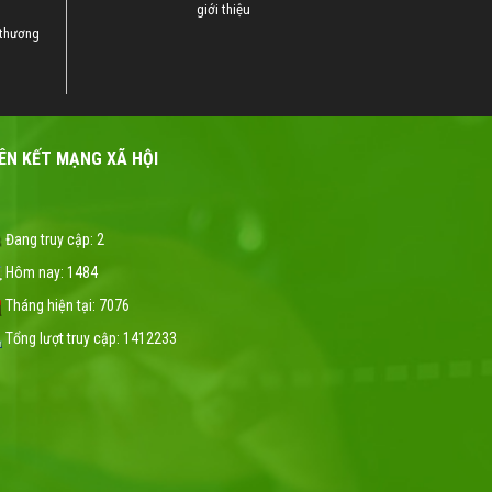
giới thiệu
 thương
IÊN KẾT MẠNG XÃ HỘI
Đang truy cập:
2
Hôm nay:
1484
Tháng hiện tại:
7076
Tổng lượt truy cập:
1412233