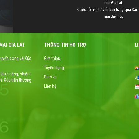
tỉnh Gia Lai.
Được hỗ trợ, tư vấn bán hàng qua Sàn
mại điện tử.
ẠI GIA LAI
THÔNG TIN HỖ TRỢ
L
huyến công và Xúc
Giới thiệu
Tuyển dụng
 chức năng, nhiệm
Dịch vụ
và Xúc tiến thương
Liên hệ