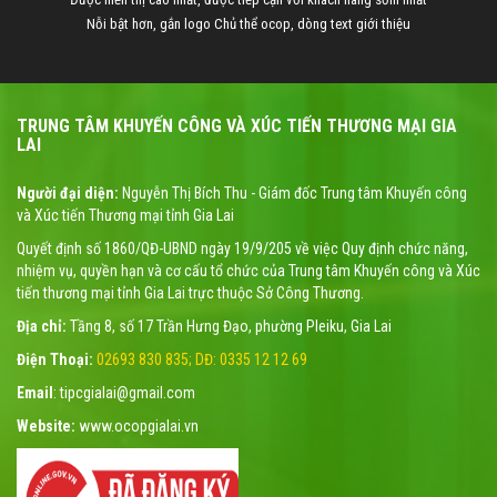
Nỗi bật hơn, gắn logo Chủ thể ocop, dòng text giới thiệu
TRUNG TÂM KHUYẾN CÔNG VÀ XÚC TIẾN THƯƠNG MẠI GIA
LAI
Người đại diện:
Nguyễn Thị Bích Thu - Giám đốc Trung tâm Khuyến công
và Xúc tiến Thương mại tỉnh Gia Lai
Quyết định số 1860/QĐ-UBND ngày 19/9/205 về việc Quy định chức năng,
nhiệm vụ, quyền hạn và cơ cấu tổ chức của Trung tâm Khuyến công và Xúc
tiến thương mại tỉnh Gia Lai trực thuộc Sở Công Thương.
Địa chỉ:
Tầng 8, số 17 Trần Hưng Đạo, phường Pleiku, Gia Lai
Điện Thoại:
02693 830 835; DĐ: 0335 12 12 69
Email
: tipcgialai@gmail.com
Website:
www.ocopgialai.vn