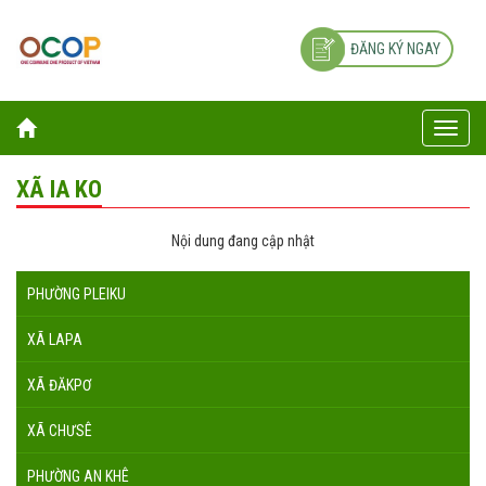
ĐĂNG KÝ NGAY
Toggle
naviga
XÃ IA KO
Nội dung đang cập nhật
PHƯỜNG PLEIKU
XÃ LAPA
XÃ ĐĂKPƠ
XÃ CHƯSÊ
PHƯỜNG AN KHÊ