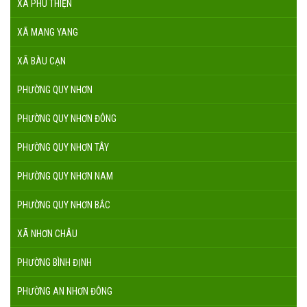
XÃ PHÚ THIỆN
XÃ MANG YANG
XÃ BÀU CẠN
PHƯỜNG QUY NHƠN
PHƯỜNG QUY NHƠN ĐÔNG
PHƯỜNG QUY NHƠN TÂY
PHƯỜNG QUY NHƠN NAM
PHƯỜNG QUY NHƠN BẮC
XÃ NHƠN CHÂU
PHƯỜNG BÌNH ĐỊNH
PHƯỜNG AN NHƠN ĐÔNG