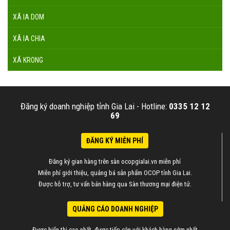
XÃ IA DOM
XÃ IA CHIA
XÃ KRONG
Đăng ký doanh nghiệp tỉnh Gia Lai -
Hotline:
0335 12 12
69
ĐĂNG KÝ MIỄN PHÍ
Đăng ký gian hàng trên sàn ocopgialai.vn miễn phí
Miễn phí giới thiệu, quảng bá sản phẩm OCOP tỉnh Gia Lai.
Được hỗ trợ, tư vấn bán hàng qua Sàn thương mại điện tử.
QUẢNG CÁO DOANH NGHIỆP
Được hiển thị cao nhất, được tiếp cận với khách hàng sớm nhất