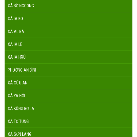
XÃ BỜ NGOONG
XÃ IA KO
XÃ AL BÁ
XÃ IA LE
XÃ IA HRÚ
PHƯỜNG AN BÌNH
XÃ CỬU AN
XÃ YA HỘI
XÃ KÔNG BƠ LA
XÃ TƠ TUNG
XÃ SƠN LANG