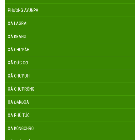
PHƯỜNG AYUNPA
XÃ LAGRAI
XÃ KBANG
XÃ CHƯPĂH
XÃ ĐỨC CƠ
XÃ CHƯPƯH
XÃ CHƯPRÔNG
XÃ ĐĂKĐOA
XÃ PHÚ TÚC
XÃ KÔNGCHRO