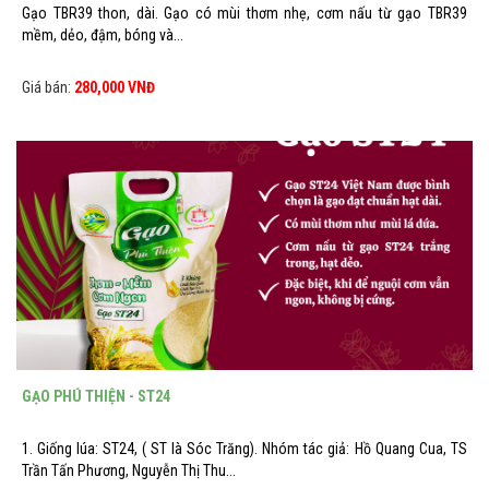
Gạo TBR39 thon, dài. Gạo có mùi thơm nhẹ, cơm nấu từ gạo TBR39
mềm, dẻo, đậm, bóng và...
Giá bán:
280,000 VNĐ
GẠO PHÚ THIỆN - ST24
1. Giống lúa: ST24, ( ST là Sóc Trăng). Nhóm tác giả: Hồ Quang Cua, TS
Trần Tấn Phương, Nguyễn Thị Thu...