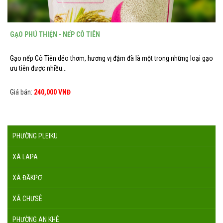
GẠO PHÚ THIỆN - NẾP CÔ TIÊN
Gạo nếp Cô Tiên dẻo thơm, hương vị đậm đà là một trong những loại gạo
ưu tiên được nhiều...
Giá bán:
240,000 VNĐ
PHƯỜNG PLEIKU
XÃ LAPA
XÃ ĐĂKPƠ
XÃ CHƯSÊ
PHƯỜNG AN KHÊ