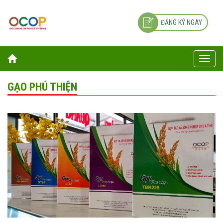
ĐĂNG KÝ NGAY
Toggle
naviga
GẠO PHÚ THIỆN