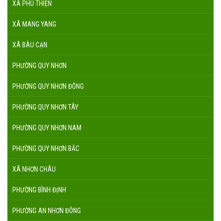
XÃ PHÚ THIỆN
XÃ MANG YANG
XÃ BÀU CẠN
PHƯỜNG QUY NHƠN
PHƯỜNG QUY NHƠN ĐÔNG
PHƯỜNG QUY NHƠN TÂY
PHƯỜNG QUY NHƠN NAM
PHƯỜNG QUY NHƠN BẮC
XÃ NHƠN CHÂU
PHƯỜNG BÌNH ĐỊNH
PHƯỜNG AN NHƠN ĐÔNG