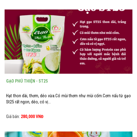
GẠO PHÚ THIỆN - ST25
Hạt thon dài, thơm, dẻo vừa.Có mùi thơm như mùi cốm.Cơm nấu từ gạo
St25 rất ngon, dẻo, có vị...
Giá bán:
280,000 VNĐ