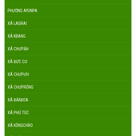
PHƯỜNG AYUNPA
XÃ LAGRAI
XÃ KBANG
XÃ CHƯPĂH
XÃ ĐỨC CƠ
XÃ CHƯPƯH
XÃ CHƯPRÔNG
XÃ ĐĂKĐOA
XÃ PHÚ TÚC
XÃ KÔNGCHRO