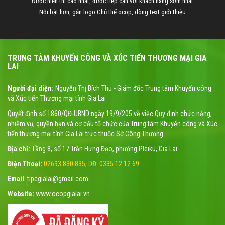
Được hiển thị cao nhất, được tiếp cận với khách hàng sớm nhất
Nỗi bật hơn, gắn logo Chủ thể ocop, dòng text giới thiệu
TRUNG TÂM KHUYẾN CÔNG VÀ XÚC TIẾN THƯƠNG MẠI GIA
LAI
Người đại diện:
Nguyễn Thị Bích Thu - Giám đốc Trung tâm Khuyến công
và Xúc tiến Thương mại tỉnh Gia Lai
Quyết định số 1860/QĐ-UBND ngày 19/9/205 về việc Quy định chức năng,
nhiệm vụ, quyền hạn và cơ cấu tổ chức của Trung tâm Khuyến công và Xúc
tiến thương mại tỉnh Gia Lai trực thuộc Sở Công Thương.
Địa chỉ:
Tầng 8, số 17 Trần Hưng Đạo, phường Pleiku, Gia Lai
Điện Thoại:
02693 830 835; DĐ: 0335 12 12 69
Email
: tipcgialai@gmail.com
Website:
www.ocopgialai.vn