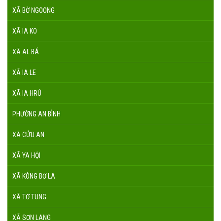
XÃ BỜ NGOONG
XÃ IA KO
XÃ AL BÁ
XÃ IA LE
XÃ IA HRÚ
PHƯỜNG AN BÌNH
XÃ CỬU AN
XÃ YA HỘI
XÃ KÔNG BƠ LA
XÃ TƠ TUNG
XÃ SƠN LANG