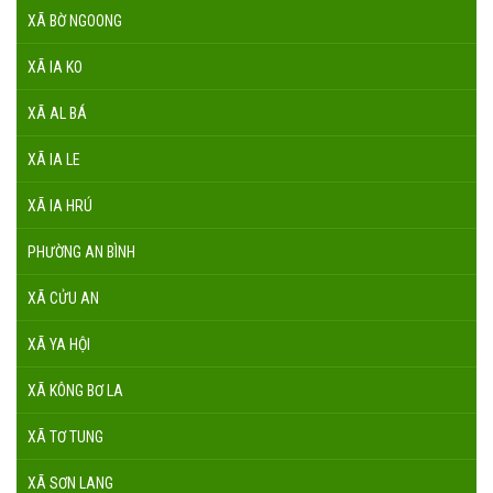
XÃ BỜ NGOONG
XÃ IA KO
XÃ AL BÁ
XÃ IA LE
XÃ IA HRÚ
PHƯỜNG AN BÌNH
XÃ CỬU AN
XÃ YA HỘI
XÃ KÔNG BƠ LA
XÃ TƠ TUNG
XÃ SƠN LANG