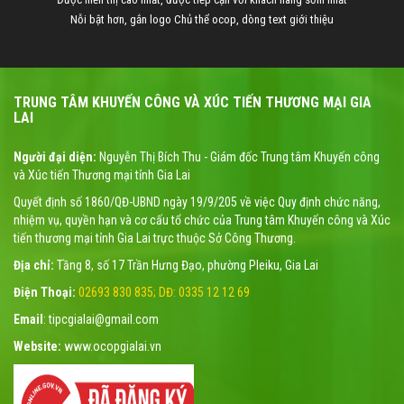
Nỗi bật hơn, gắn logo Chủ thể ocop, dòng text giới thiệu
TRUNG TÂM KHUYẾN CÔNG VÀ XÚC TIẾN THƯƠNG MẠI GIA
LAI
Người đại diện:
Nguyễn Thị Bích Thu - Giám đốc Trung tâm Khuyến công
và Xúc tiến Thương mại tỉnh Gia Lai
Quyết định số 1860/QĐ-UBND ngày 19/9/205 về việc Quy định chức năng,
nhiệm vụ, quyền hạn và cơ cấu tổ chức của Trung tâm Khuyến công và Xúc
tiến thương mại tỉnh Gia Lai trực thuộc Sở Công Thương.
Địa chỉ:
Tầng 8, số 17 Trần Hưng Đạo, phường Pleiku, Gia Lai
Điện Thoại:
02693 830 835; DĐ: 0335 12 12 69
Email
: tipcgialai@gmail.com
Website:
www.ocopgialai.vn