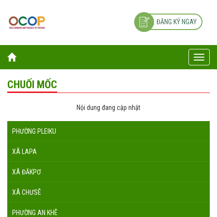
ĐĂNG KÝ NGAY
Toggle
naviga
CHUỐI MỐC
Nội dung đang cập nhật
PHƯỜNG PLEIKU
XÃ LAPA
XÃ ĐĂKPƠ
XÃ CHƯSÊ
PHƯỜNG AN KHÊ