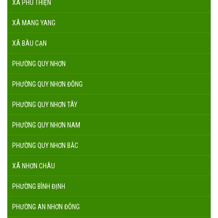
XÃ PHÚ THIỆN
XÃ MANG YANG
XÃ BÀU CẠN
PHƯỜNG QUY NHƠN
PHƯỜNG QUY NHƠN ĐÔNG
PHƯỜNG QUY NHƠN TÂY
PHƯỜNG QUY NHƠN NAM
PHƯỜNG QUY NHƠN BẮC
XÃ NHƠN CHÂU
PHƯỜNG BÌNH ĐỊNH
PHƯỜNG AN NHƠN ĐÔNG