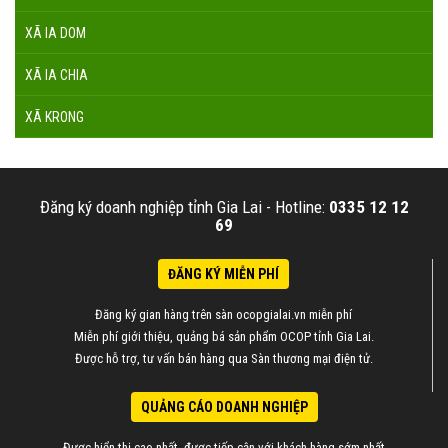
XÃ IA DOM
XÃ IA CHIA
XÃ KRONG
Đăng ký doanh nghiệp tỉnh Gia Lai -
Hotline:
0335 12 12
69
ĐĂNG KÝ MIỄN PHÍ
Đăng ký gian hàng trên sàn ocopgialai.vn miễn phí
Miễn phí giới thiệu, quảng bá sản phẩm OCOP tỉnh Gia Lai.
Được hỗ trợ, tư vấn bán hàng qua Sàn thương mại điện tử.
QUẢNG CÁO DOANH NGHIỆP
Được hiển thị cao nhất, được tiếp cận với khách hàng sớm nhất