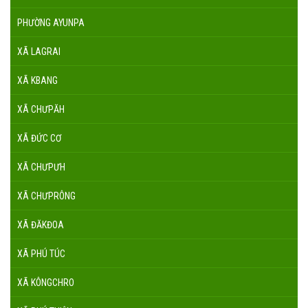
PHƯỜNG AYUNPA
XÃ LAGRAI
XÃ KBANG
XÃ CHƯPĂH
XÃ ĐỨC CƠ
XÃ CHƯPƯH
XÃ CHƯPRÔNG
XÃ ĐĂKĐOA
XÃ PHÚ TÚC
XÃ KÔNGCHRO