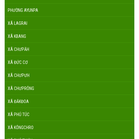
PHƯỜNG AYUNPA
XÃ LAGRAI
XÃ KBANG
XÃ CHƯPĂH
XÃ ĐỨC CƠ
XÃ CHƯPƯH
XÃ CHƯPRÔNG
XÃ ĐĂKĐOA
XÃ PHÚ TÚC
XÃ KÔNGCHRO