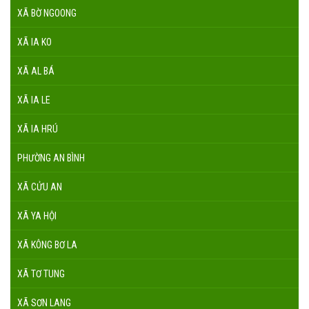
XÃ BỜ NGOONG
XÃ IA KO
XÃ AL BÁ
XÃ IA LE
XÃ IA HRÚ
PHƯỜNG AN BÌNH
XÃ CỬU AN
XÃ YA HỘI
XÃ KÔNG BƠ LA
XÃ TƠ TUNG
XÃ SƠN LANG