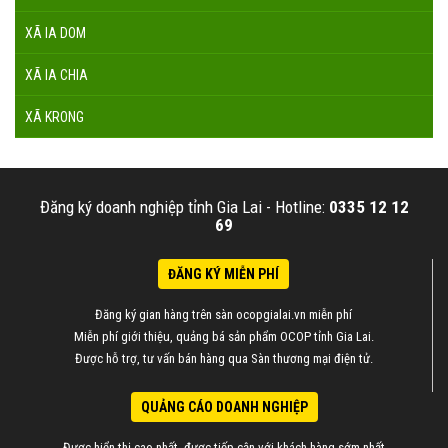
XÃ IA DOM
XÃ IA CHIA
XÃ KRONG
Đăng ký doanh nghiệp tỉnh Gia Lai -
Hotline:
0335 12 12
69
ĐĂNG KÝ MIỄN PHÍ
Đăng ký gian hàng trên sàn ocopgialai.vn miễn phí
Miễn phí giới thiệu, quảng bá sản phẩm OCOP tỉnh Gia Lai.
Được hỗ trợ, tư vấn bán hàng qua Sàn thương mại điện tử.
QUẢNG CÁO DOANH NGHIỆP
Được hiển thị cao nhất, được tiếp cận với khách hàng sớm nhất