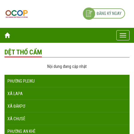
ĐĂNG KÝ NGAY
Toggle
naviga
DỆT THỔ CẨM
Nội dung đang cập nhật
PHƯỜNG PLEIKU
XÃ LAPA
XÃ ĐĂKPƠ
XÃ CHƯSÊ
PHƯỜNG AN KHÊ