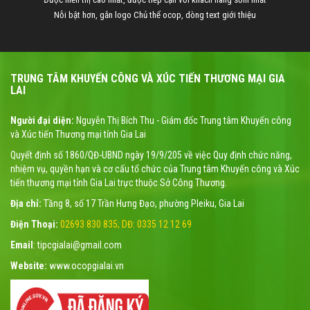
Nỗi bật hơn, gắn logo Chủ thể ocop, dòng text giới thiệu
TRUNG TÂM KHUYẾN CÔNG VÀ XÚC TIẾN THƯƠNG MẠI GIA
LAI
Người đại diện:
Nguyễn Thị Bích Thu - Giám đốc Trung tâm Khuyến công
và Xúc tiến Thương mại tỉnh Gia Lai
Quyết định số 1860/QĐ-UBND ngày 19/9/205 về việc Quy định chức năng,
nhiệm vụ, quyền hạn và cơ cấu tổ chức của Trung tâm Khuyến công và Xúc
tiến thương mại tỉnh Gia Lai trực thuộc Sở Công Thương.
Địa chỉ:
Tầng 8, số 17 Trần Hưng Đạo, phường Pleiku, Gia Lai
Điện Thoại:
02693 830 835; DĐ: 0335 12 12 69
Email
: tipcgialai@gmail.com
Website:
www.ocopgialai.vn