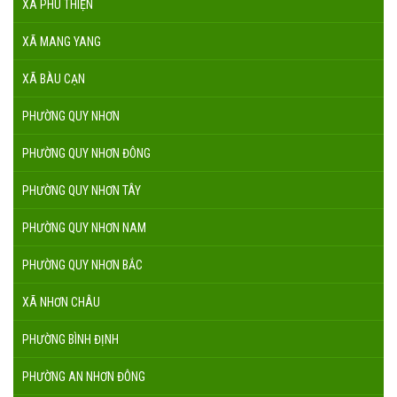
XÃ PHÚ THIỆN
XÃ MANG YANG
XÃ BÀU CẠN
PHƯỜNG QUY NHƠN
PHƯỜNG QUY NHƠN ĐÔNG
PHƯỜNG QUY NHƠN TÂY
PHƯỜNG QUY NHƠN NAM
PHƯỜNG QUY NHƠN BẮC
XÃ NHƠN CHÂU
PHƯỜNG BÌNH ĐỊNH
PHƯỜNG AN NHƠN ĐÔNG