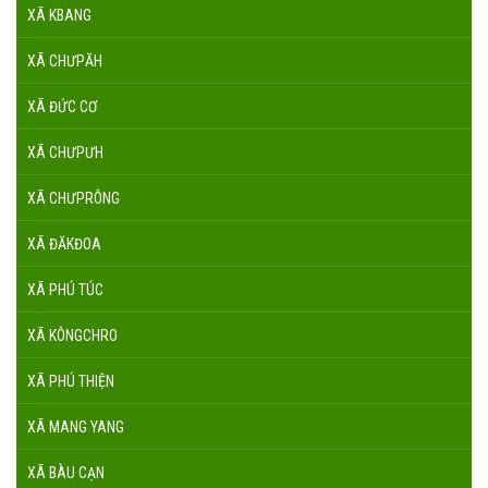
XÃ KBANG
XÃ CHƯPĂH
XÃ ĐỨC CƠ
XÃ CHƯPƯH
XÃ CHƯPRÔNG
XÃ ĐĂKĐOA
XÃ PHÚ TÚC
XÃ KÔNGCHRO
XÃ PHÚ THIỆN
XÃ MANG YANG
XÃ BÀU CẠN