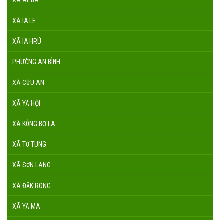
XÃ AL BÁ
XÃ IA LE
XÃ IA HRÚ
PHƯỜNG AN BÌNH
XÃ CỬU AN
XÃ YA HỘI
XÃ KÔNG BƠ LA
XÃ TƠ TUNG
XÃ SƠN LANG
XÃ ĐĂK RONG
XÃ YA MA