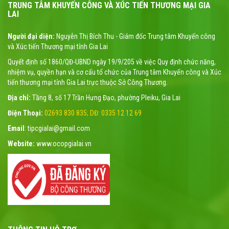
TRUNG TÂM KHUYẾN CÔNG VÀ XÚC TIẾN THƯƠNG MẠI GIA
LAI
Người đại diện:
Nguyễn Thị Bích Thu - Giám đốc Trung tâm Khuyến công
và Xúc tiến Thương mại tỉnh Gia Lai
Quyết định số 1860/QĐ-UBND ngày 19/9/205 về việc Quy định chức năng,
nhiệm vụ, quyền hạn và cơ cấu tổ chức của Trung tâm Khuyến công và Xúc
tiến thương mại tỉnh Gia Lai trực thuộc Sở Công Thương.
Địa chỉ:
Tầng 8, số 17 Trần Hưng Đạo, phường Pleiku, Gia Lai
Điện Thoại:
02693 830 835; DĐ: 0335 12 12 69
Email
: tipcgialai@gmail.com
Website:
www.ocopgialai.vn