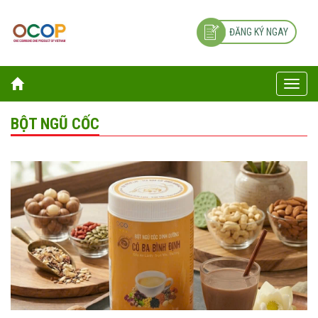
ĐĂNG KÝ NGAY
Toggle
naviga
BỘT NGŨ CỐC