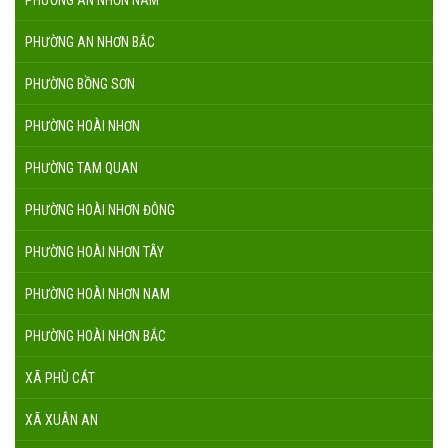
PHƯỜNG AN NHƠN NAM
PHƯỜNG AN NHƠN BẮC
PHƯỜNG BỒNG SƠN
PHƯỜNG HOÀI NHƠN
PHƯỜNG TAM QUAN
PHƯỜNG HOÀI NHƠN ĐÔNG
PHƯỜNG HOÀI NHƠN TÂY
PHƯỜNG HOÀI NHƠN NAM
PHƯỜNG HOÀI NHƠN BẮC
XÃ PHÙ CÁT
XÃ XUÂN AN