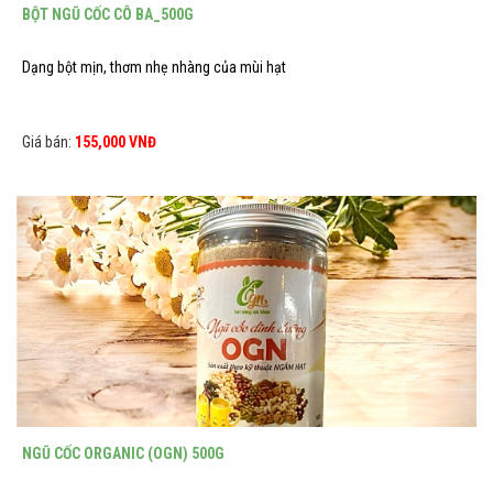
BỘT NGŨ CỐC CÔ BA_500G
Dạng bột mịn, thơm nhẹ nhàng của mùi hạt
Giá bán:
155,000 VNĐ
NGŨ CỐC ORGANIC (OGN) 500G