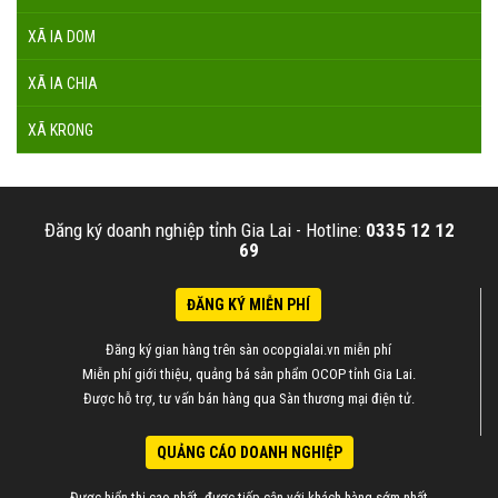
XÃ IA DOM
XÃ IA CHIA
XÃ KRONG
Đăng ký doanh nghiệp tỉnh Gia Lai -
Hotline:
0335 12 12
69
ĐĂNG KÝ MIỄN PHÍ
Đăng ký gian hàng trên sàn ocopgialai.vn miễn phí
Miễn phí giới thiệu, quảng bá sản phẩm OCOP tỉnh Gia Lai.
Được hỗ trợ, tư vấn bán hàng qua Sàn thương mại điện tử.
QUẢNG CÁO DOANH NGHIỆP
Được hiển thị cao nhất, được tiếp cận với khách hàng sớm nhất