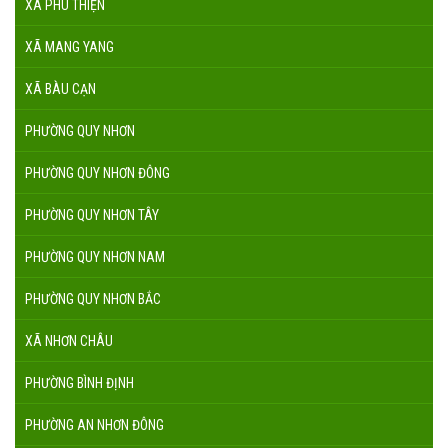
XÃ PHÚ THIỆN
XÃ MANG YANG
XÃ BÀU CẠN
PHƯỜNG QUY NHƠN
PHƯỜNG QUY NHƠN ĐÔNG
PHƯỜNG QUY NHƠN TÂY
PHƯỜNG QUY NHƠN NAM
PHƯỜNG QUY NHƠN BẮC
XÃ NHƠN CHÂU
PHƯỜNG BÌNH ĐỊNH
PHƯỜNG AN NHƠN ĐÔNG