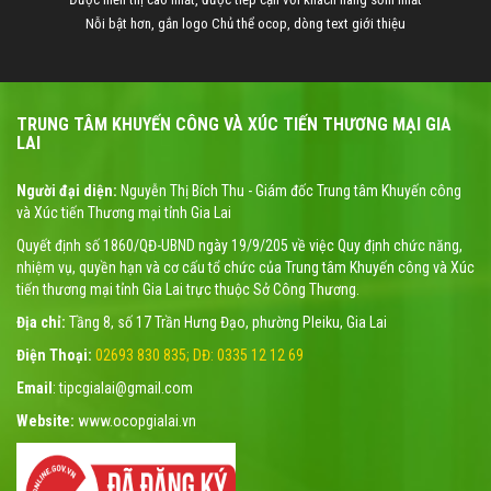
Nỗi bật hơn, gắn logo Chủ thể ocop, dòng text giới thiệu
TRUNG TÂM KHUYẾN CÔNG VÀ XÚC TIẾN THƯƠNG MẠI GIA
LAI
Người đại diện:
Nguyễn Thị Bích Thu - Giám đốc Trung tâm Khuyến công
và Xúc tiến Thương mại tỉnh Gia Lai
Quyết định số 1860/QĐ-UBND ngày 19/9/205 về việc Quy định chức năng,
nhiệm vụ, quyền hạn và cơ cấu tổ chức của Trung tâm Khuyến công và Xúc
tiến thương mại tỉnh Gia Lai trực thuộc Sở Công Thương.
Địa chỉ:
Tầng 8, số 17 Trần Hưng Đạo, phường Pleiku, Gia Lai
Điện Thoại:
02693 830 835; DĐ: 0335 12 12 69
Email
: tipcgialai@gmail.com
Website:
www.ocopgialai.vn