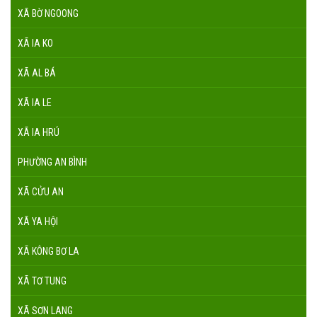
XÃ BỜ NGOONG
XÃ IA KO
XÃ AL BÁ
XÃ IA LE
XÃ IA HRÚ
PHƯỜNG AN BÌNH
XÃ CỬU AN
XÃ YA HỘI
XÃ KÔNG BƠ LA
XÃ TƠ TUNG
XÃ SƠN LANG