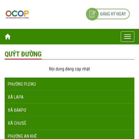
ĐĂNG KÝ NGAY
Toggle
naviga
QUÝT ĐƯỜNG
Nội dung đang cập nhật
PHƯỜNG PLEIKU
XÃ LAPA
XÃ ĐĂKPƠ
XÃ CHƯSÊ
PHƯỜNG AN KHÊ