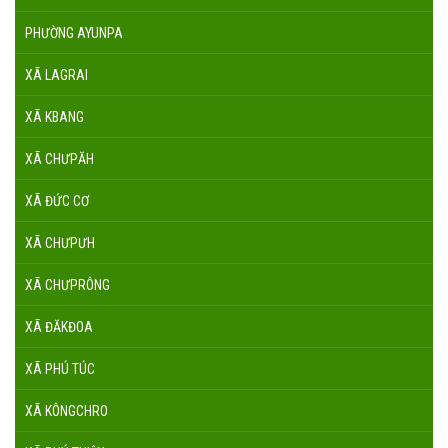
PHƯỜNG AYUNPA
XÃ LAGRAI
XÃ KBANG
XÃ CHƯPĂH
XÃ ĐỨC CƠ
XÃ CHƯPƯH
XÃ CHƯPRÔNG
XÃ ĐĂKĐOA
XÃ PHÚ TÚC
XÃ KÔNGCHRO