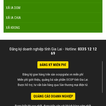
XÃ IA DOM
XÃ IA CHIA
XÃ KRONG
Đăng ký doanh nghiệp tỉnh Gia Lai -
Hotline:
0335 12 12
69
ĐĂNG KÝ MIỄN PHÍ
Đăng ký gian hàng trên sàn ocopgialai.vn miễn phí
Miễn phí giới thiệu, quảng bá sản phẩm OCOP tỉnh Gia Lai.
Được hỗ trợ, tư vấn bán hàng qua Sàn thương mại điện tử.
QUẢNG CÁO DOANH NGHIỆP
Được hiển thị cao nhất, được tiếp cận với khách hàng sớm nhất