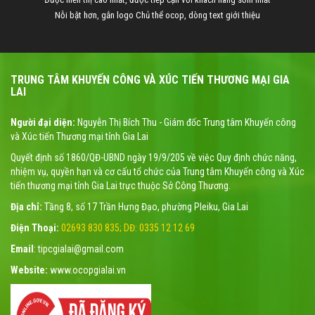
Nỗi bật hơn, gắn logo Chủ thể ocop, dòng text giới thiệu
TRUNG TÂM KHUYẾN CÔNG VÀ XÚC TIẾN THƯƠNG MẠI GIA
LAI
Người đại diện:
Nguyễn Thị Bích Thu - Giám đốc Trung tâm Khuyến công
và Xúc tiến Thương mại tỉnh Gia Lai
Quyết định số 1860/QĐ-UBND ngày 19/9/205 về việc Quy định chức năng,
nhiệm vụ, quyền hạn và cơ cấu tổ chức của Trung tâm Khuyến công và Xúc
tiến thương mại tỉnh Gia Lai trực thuộc Sở Công Thương.
Địa chỉ:
Tầng 8, số 17 Trần Hưng Đạo, phường Pleiku, Gia Lai
Điện Thoại:
02693 830 835; DĐ: 0335 12 12 69
Email
: tipcgialai@gmail.com
Website:
www.ocopgialai.vn