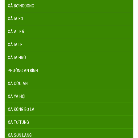
XÃ BỜ NGOONG
XÃ IA KO
XÃ AL BÁ
XÃ IA LE
XÃ IA HRÚ
PHƯỜNG AN BÌNH
XÃ CỬU AN
XÃ YA HỘI
XÃ KÔNG BƠ LA
XÃ TƠ TUNG
XÃ SƠN LANG