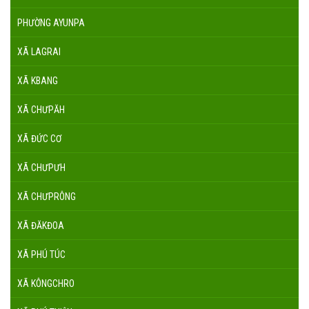
PHƯỜNG AYUNPA
XÃ LAGRAI
XÃ KBANG
XÃ CHƯPĂH
XÃ ĐỨC CƠ
XÃ CHƯPƯH
XÃ CHƯPRÔNG
XÃ ĐĂKĐOA
XÃ PHÚ TÚC
XÃ KÔNGCHRO