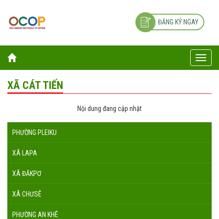
ĐĂNG KÝ NGAY
Toggle
naviga
XÃ CÁT TIẾN
Nội dung đang cập nhật
PHƯỜNG PLEIKU
XÃ LAPA
XÃ ĐĂKPƠ
XÃ CHƯSÊ
PHƯỜNG AN KHÊ