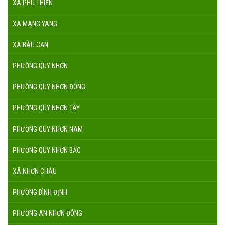
XÃ PHÚ THIỆN
XÃ MANG YANG
XÃ BÀU CẠN
PHƯỜNG QUY NHƠN
PHƯỜNG QUY NHƠN ĐÔNG
PHƯỜNG QUY NHƠN TÂY
PHƯỜNG QUY NHƠN NAM
PHƯỜNG QUY NHƠN BẮC
XÃ NHƠN CHÂU
PHƯỜNG BÌNH ĐỊNH
PHƯỜNG AN NHƠN ĐÔNG