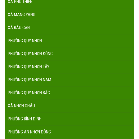
XÃ PHÚ THIỆN
XÃ MANG YANG
XÃ BÀU CẠN
PHƯỜNG QUY NHƠN
PHƯỜNG QUY NHƠN ĐÔNG
PHƯỜNG QUY NHƠN TÂY
PHƯỜNG QUY NHƠN NAM
PHƯỜNG QUY NHƠN BẮC
XÃ NHƠN CHÂU
PHƯỜNG BÌNH ĐỊNH
PHƯỜNG AN NHƠN ĐÔNG