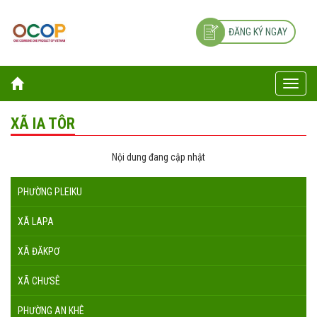
ĐĂNG KÝ NGAY
Toggle
naviga
XÃ IA TÔR
Nội dung đang cập nhật
PHƯỜNG PLEIKU
XÃ LAPA
XÃ ĐĂKPƠ
XÃ CHƯSÊ
PHƯỜNG AN KHÊ