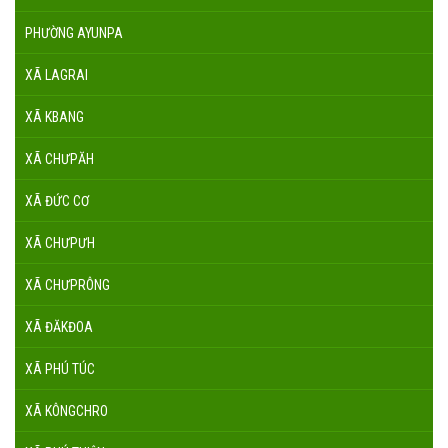
PHƯỜNG AYUNPA
XÃ LAGRAI
XÃ KBANG
XÃ CHƯPĂH
XÃ ĐỨC CƠ
XÃ CHƯPƯH
XÃ CHƯPRÔNG
XÃ ĐĂKĐOA
XÃ PHÚ TÚC
XÃ KÔNGCHRO