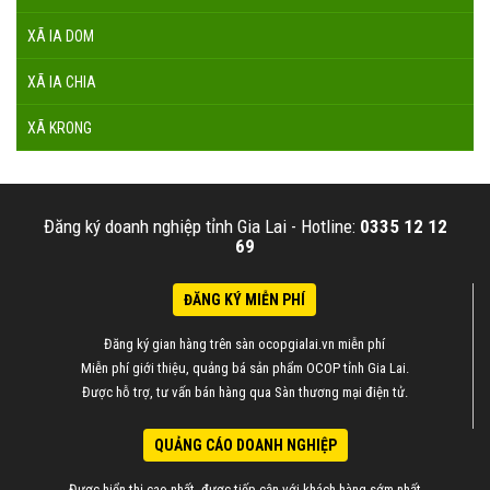
XÃ IA DOM
XÃ IA CHIA
XÃ KRONG
Đăng ký doanh nghiệp tỉnh Gia Lai -
Hotline:
0335 12 12
69
ĐĂNG KÝ MIỄN PHÍ
Đăng ký gian hàng trên sàn ocopgialai.vn miễn phí
Miễn phí giới thiệu, quảng bá sản phẩm OCOP tỉnh Gia Lai.
Được hỗ trợ, tư vấn bán hàng qua Sàn thương mại điện tử.
QUẢNG CÁO DOANH NGHIỆP
Được hiển thị cao nhất, được tiếp cận với khách hàng sớm nhất