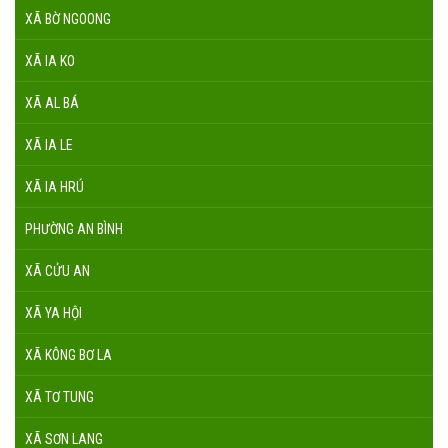
XÃ BỜ NGOONG
XÃ IA KO
XÃ AL BÁ
XÃ IA LE
XÃ IA HRÚ
PHƯỜNG AN BÌNH
XÃ CỬU AN
XÃ YA HỘI
XÃ KÔNG BƠ LA
XÃ TƠ TUNG
XÃ SƠN LANG