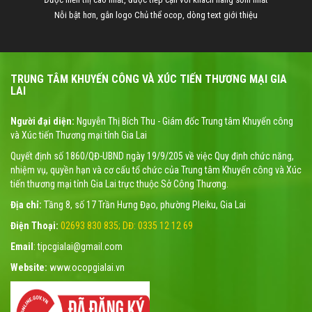
Nỗi bật hơn, gắn logo Chủ thể ocop, dòng text giới thiệu
TRUNG TÂM KHUYẾN CÔNG VÀ XÚC TIẾN THƯƠNG MẠI GIA
LAI
Người đại diện:
Nguyễn Thị Bích Thu - Giám đốc Trung tâm Khuyến công
và Xúc tiến Thương mại tỉnh Gia Lai
Quyết định số 1860/QĐ-UBND ngày 19/9/205 về việc Quy định chức năng,
nhiệm vụ, quyền hạn và cơ cấu tổ chức của Trung tâm Khuyến công và Xúc
tiến thương mại tỉnh Gia Lai trực thuộc Sở Công Thương.
Địa chỉ:
Tầng 8, số 17 Trần Hưng Đạo, phường Pleiku, Gia Lai
Điện Thoại:
02693 830 835; DĐ: 0335 12 12 69
Email
: tipcgialai@gmail.com
Website:
www.ocopgialai.vn