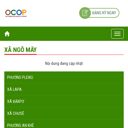
ĐĂNG KÝ NGAY
Toggle
naviga
XÃ NGÔ MÂY
Nội dung đang cập nhật
PHƯỜNG PLEIKU
XÃ LAPA
XÃ ĐĂKPƠ
XÃ CHƯSÊ
PHƯỜNG AN KHÊ