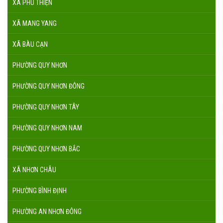
XÃ PHÚ THIỆN
XÃ MANG YANG
XÃ BÀU CẠN
PHƯỜNG QUY NHƠN
PHƯỜNG QUY NHƠN ĐÔNG
PHƯỜNG QUY NHƠN TÂY
PHƯỜNG QUY NHƠN NAM
PHƯỜNG QUY NHƠN BẮC
XÃ NHƠN CHÂU
PHƯỜNG BÌNH ĐỊNH
PHƯỜNG AN NHƠN ĐÔNG