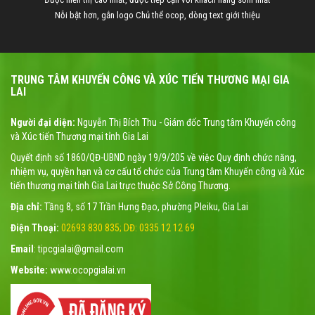
Nỗi bật hơn, gắn logo Chủ thể ocop, dòng text giới thiệu
TRUNG TÂM KHUYẾN CÔNG VÀ XÚC TIẾN THƯƠNG MẠI GIA
LAI
Người đại diện:
Nguyễn Thị Bích Thu - Giám đốc Trung tâm Khuyến công
và Xúc tiến Thương mại tỉnh Gia Lai
Quyết định số 1860/QĐ-UBND ngày 19/9/205 về việc Quy định chức năng,
nhiệm vụ, quyền hạn và cơ cấu tổ chức của Trung tâm Khuyến công và Xúc
tiến thương mại tỉnh Gia Lai trực thuộc Sở Công Thương.
Địa chỉ:
Tầng 8, số 17 Trần Hưng Đạo, phường Pleiku, Gia Lai
Điện Thoại:
02693 830 835; DĐ: 0335 12 12 69
Email
: tipcgialai@gmail.com
Website:
www.ocopgialai.vn