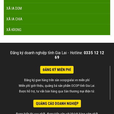
XÃ IA DOM
XÃ IA CHIA
XÃ KRONG
Đăng ký doanh nghiệp tỉnh Gia Lai -
Hotline:
0335 12 12
69
ĐĂNG KÝ MIỄN PHÍ
Đăng ký gian hàng trên sàn ocopgialai.vn miễn phí
Miễn phí giới thiệu, quảng bá sản phẩm OCOP tỉnh Gia Lai.
Được hỗ trợ, tư vấn bán hàng qua Sàn thương mại điện tử.
QUẢNG CÁO DOANH NGHIỆP
Được hiển thị cao nhất, được tiếp cận với khách hàng sớm nhất