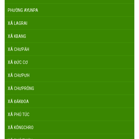
PHƯỜNG AYUNPA
XÃ LAGRAI
XÃ KBANG
XÃ CHƯPĂH
XÃ ĐỨC CƠ
XÃ CHƯPƯH
XÃ CHƯPRÔNG
XÃ ĐĂKĐOA
XÃ PHÚ TÚC
XÃ KÔNGCHRO