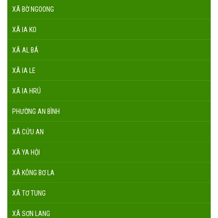
XÃ BỜ NGOONG
XÃ IA KO
XÃ AL BÁ
XÃ IA LE
XÃ IA HRÚ
PHƯỜNG AN BÌNH
XÃ CỬU AN
XÃ YA HỘI
XÃ KÔNG BƠ LA
XÃ TƠ TUNG
XÃ SƠN LANG