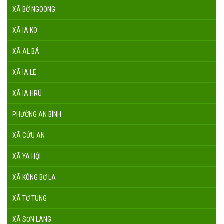
XÃ BỜ NGOONG
XÃ IA KO
XÃ AL BÁ
XÃ IA LE
XÃ IA HRÚ
PHƯỜNG AN BÌNH
XÃ CỬU AN
XÃ YA HỘI
XÃ KÔNG BƠ LA
XÃ TƠ TUNG
XÃ SƠN LANG