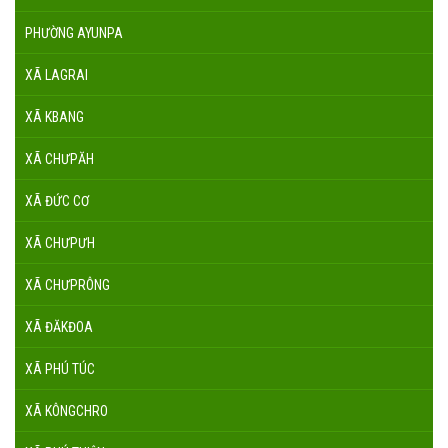
PHƯỜNG AYUNPA
XÃ LAGRAI
XÃ KBANG
XÃ CHƯPĂH
XÃ ĐỨC CƠ
XÃ CHƯPƯH
XÃ CHƯPRÔNG
XÃ ĐĂKĐOA
XÃ PHÚ TÚC
XÃ KÔNGCHRO