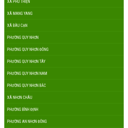
XÃ PHÚ THIỆN
XÃ MANG YANG
XÃ BÀU CẠN
PHƯỜNG QUY NHƠN
PHƯỜNG QUY NHƠN ĐÔNG
PHƯỜNG QUY NHƠN TÂY
PHƯỜNG QUY NHƠN NAM
PHƯỜNG QUY NHƠN BẮC
XÃ NHƠN CHÂU
PHƯỜNG BÌNH ĐỊNH
PHƯỜNG AN NHƠN ĐÔNG