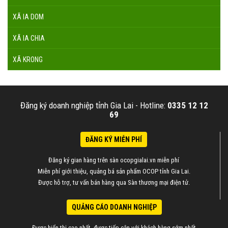
XÃ IA DOM
XÃ IA CHIA
XÃ KRONG
Đăng ký doanh nghiệp tỉnh Gia Lai -
Hotline:
0335 12 12
69
ĐĂNG KÝ MIỄN PHÍ
Đăng ký gian hàng trên sàn ocopgialai.vn miễn phí
Miễn phí giới thiệu, quảng bá sản phẩm OCOP tỉnh Gia Lai.
Được hỗ trợ, tư vấn bán hàng qua Sàn thương mại điện tử.
QUẢNG CÁO DOANH NGHIỆP
Được hiển thị cao nhất, được tiếp cận với khách hàng sớm nhất