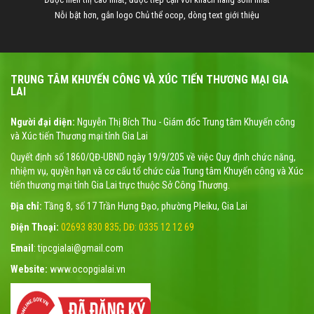
Nỗi bật hơn, gắn logo Chủ thể ocop, dòng text giới thiệu
TRUNG TÂM KHUYẾN CÔNG VÀ XÚC TIẾN THƯƠNG MẠI GIA
LAI
Người đại diện:
Nguyễn Thị Bích Thu - Giám đốc Trung tâm Khuyến công
và Xúc tiến Thương mại tỉnh Gia Lai
Quyết định số 1860/QĐ-UBND ngày 19/9/205 về việc Quy định chức năng,
nhiệm vụ, quyền hạn và cơ cấu tổ chức của Trung tâm Khuyến công và Xúc
tiến thương mại tỉnh Gia Lai trực thuộc Sở Công Thương.
Địa chỉ:
Tầng 8, số 17 Trần Hưng Đạo, phường Pleiku, Gia Lai
Điện Thoại:
02693 830 835; DĐ: 0335 12 12 69
Email
: tipcgialai@gmail.com
Website:
www.ocopgialai.vn