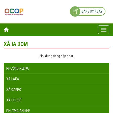
ĐĂNG KÝ NGAY
Toggle
naviga
XÃ IA DOM
Nội dung đang cập nhật
PHƯỜNG PLEIKU
XÃ LAPA
XÃ ĐĂKPƠ
XÃ CHƯSÊ
PHƯỜNG AN KHÊ