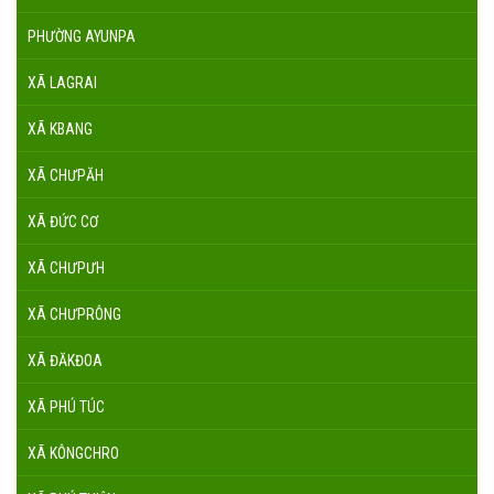
PHƯỜNG AYUNPA
XÃ LAGRAI
XÃ KBANG
XÃ CHƯPĂH
XÃ ĐỨC CƠ
XÃ CHƯPƯH
XÃ CHƯPRÔNG
XÃ ĐĂKĐOA
XÃ PHÚ TÚC
XÃ KÔNGCHRO