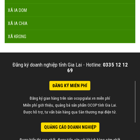
XÃ IA DOM
XÃ IA CHIA
XÃ KRONG
Đăng ký doanh nghiệp tỉnh Gia Lai -
Hotline:
0335 12 12
69
ĐĂNG KÝ MIỄN PHÍ
Đăng ký gian hàng trên sàn ocopgialai.vn miễn phí
Miễn phí giới thiệu, quảng bá sản phẩm OCOP tỉnh Gia Lai.
Được hỗ trợ, tư vấn bán hàng qua Sàn thương mại điện tử.
QUẢNG CÁO DOANH NGHIỆP
Được hiển thị cao nhất, được tiếp cận với khách hàng sớm nhất