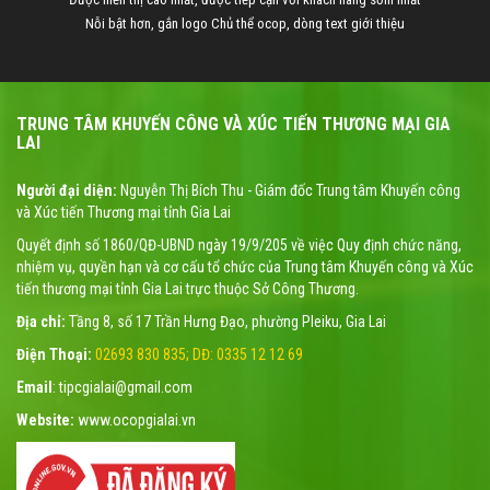
Nỗi bật hơn, gắn logo Chủ thể ocop, dòng text giới thiệu
TRUNG TÂM KHUYẾN CÔNG VÀ XÚC TIẾN THƯƠNG MẠI GIA
LAI
Người đại diện:
Nguyễn Thị Bích Thu - Giám đốc Trung tâm Khuyến công
và Xúc tiến Thương mại tỉnh Gia Lai
Quyết định số 1860/QĐ-UBND ngày 19/9/205 về việc Quy định chức năng,
nhiệm vụ, quyền hạn và cơ cấu tổ chức của Trung tâm Khuyến công và Xúc
tiến thương mại tỉnh Gia Lai trực thuộc Sở Công Thương.
Địa chỉ:
Tầng 8, số 17 Trần Hưng Đạo, phường Pleiku, Gia Lai
Điện Thoại:
02693 830 835; DĐ: 0335 12 12 69
Email
: tipcgialai@gmail.com
Website:
www.ocopgialai.vn