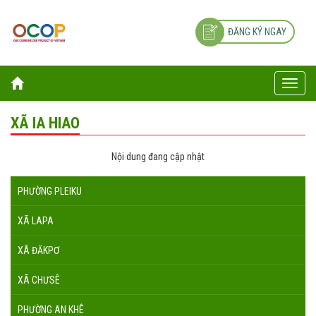
ĐĂNG KÝ NGAY
Toggle
naviga
XÃ IA HIAO
Nội dung đang cập nhật
PHƯỜNG PLEIKU
XÃ LAPA
XÃ ĐĂKPƠ
XÃ CHƯSÊ
PHƯỜNG AN KHÊ