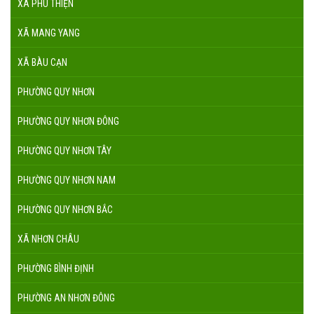
XÃ PHÚ THIỆN
XÃ MANG YANG
XÃ BÀU CẠN
PHƯỜNG QUY NHƠN
PHƯỜNG QUY NHƠN ĐÔNG
PHƯỜNG QUY NHƠN TÂY
PHƯỜNG QUY NHƠN NAM
PHƯỜNG QUY NHƠN BẮC
XÃ NHƠN CHÂU
PHƯỜNG BÌNH ĐỊNH
PHƯỜNG AN NHƠN ĐÔNG