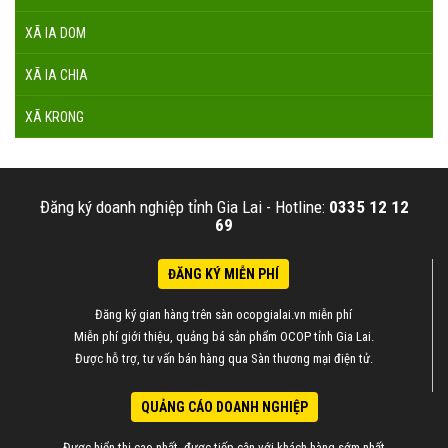
XÃ IA DOM
XÃ IA CHIA
XÃ KRONG
Đăng ký doanh nghiệp tỉnh Gia Lai -
Hotline:
0335 12 12
69
ĐĂNG KÝ MIỄN PHÍ
Đăng ký gian hàng trên sàn ocopgialai.vn miễn phí
Miễn phí giới thiệu, quảng bá sản phẩm OCOP tỉnh Gia Lai.
Được hỗ trợ, tư vấn bán hàng qua Sàn thương mại điện tử.
QUẢNG CÁO DOANH NGHIỆP
Được hiển thị cao nhất, được tiếp cận với khách hàng sớm nhất