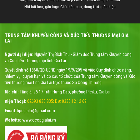
Nỗi bật hơn, gắn logo Chủ thể ocop, dòng text giới thiệu
TRUNG TÂM KHUYẾN CÔNG VÀ XÚC TIẾN THƯƠNG MẠI GIA
LAI
Người đại diện:
Nguyễn Thị Bích Thu - Giám đốc Trung tâm Khuyến công
và Xúc tiến Thương mại tỉnh Gia Lai
Quyết định số 1860/QĐ-UBND ngày 19/9/205 về việc Quy định chức năng,
nhiệm vụ, quyền hạn và cơ cấu tổ chức của Trung tâm Khuyến công và Xúc
tiến thương mại tỉnh Gia Lai trực thuộc Sở Công Thương.
Địa chỉ:
Tầng 8, số 17 Trần Hưng Đạo, phường Pleiku, Gia Lai
Điện Thoại:
02693 830 835; DĐ: 0335 12 12 69
Email
: tipcgialai@gmail.com
Website:
www.ocopgialai.vn