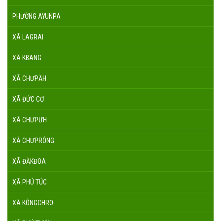
PHƯỜNG AYUNPA
XÃ LAGRAI
XÃ KBANG
XÃ CHƯPĂH
XÃ ĐỨC CƠ
XÃ CHƯPƯH
XÃ CHƯPRÔNG
XÃ ĐĂKĐOA
XÃ PHÚ TÚC
XÃ KÔNGCHRO