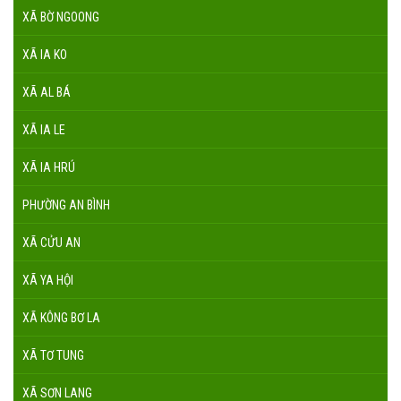
XÃ BỜ NGOONG
XÃ IA KO
XÃ AL BÁ
XÃ IA LE
XÃ IA HRÚ
PHƯỜNG AN BÌNH
XÃ CỬU AN
XÃ YA HỘI
XÃ KÔNG BƠ LA
XÃ TƠ TUNG
XÃ SƠN LANG