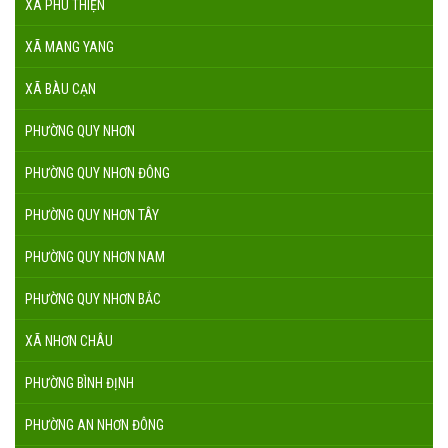
XÃ PHÚ THIỆN
XÃ MANG YANG
XÃ BÀU CẠN
PHƯỜNG QUY NHƠN
PHƯỜNG QUY NHƠN ĐÔNG
PHƯỜNG QUY NHƠN TÂY
PHƯỜNG QUY NHƠN NAM
PHƯỜNG QUY NHƠN BẮC
XÃ NHƠN CHÂU
PHƯỜNG BÌNH ĐỊNH
PHƯỜNG AN NHƠN ĐÔNG