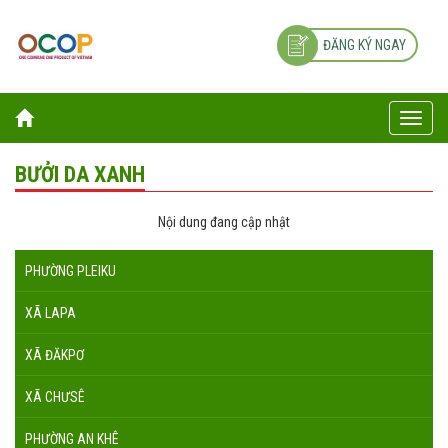
ĐĂNG KÝ NGAY
Toggle
naviga
BƯỞI DA XANH
Nội dung đang cập nhật
PHƯỜNG PLEIKU
XÃ LAPA
XÃ ĐĂKPƠ
XÃ CHƯSÊ
PHƯỜNG AN KHÊ