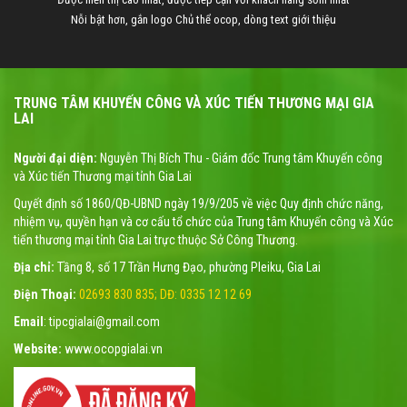
Nỗi bật hơn, gắn logo Chủ thể ocop, dòng text giới thiệu
TRUNG TÂM KHUYẾN CÔNG VÀ XÚC TIẾN THƯƠNG MẠI GIA
LAI
Người đại diện:
Nguyễn Thị Bích Thu - Giám đốc Trung tâm Khuyến công
và Xúc tiến Thương mại tỉnh Gia Lai
Quyết định số 1860/QĐ-UBND ngày 19/9/205 về việc Quy định chức năng,
nhiệm vụ, quyền hạn và cơ cấu tổ chức của Trung tâm Khuyến công và Xúc
tiến thương mại tỉnh Gia Lai trực thuộc Sở Công Thương.
Địa chỉ:
Tầng 8, số 17 Trần Hưng Đạo, phường Pleiku, Gia Lai
Điện Thoại:
02693 830 835; DĐ: 0335 12 12 69
Email
: tipcgialai@gmail.com
Website:
www.ocopgialai.vn