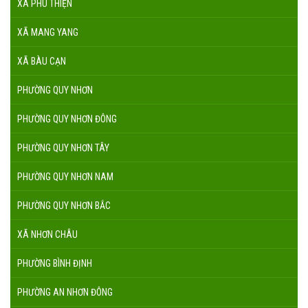
XÃ PHÚ THIỆN
XÃ MANG YANG
XÃ BÀU CẠN
PHƯỜNG QUY NHƠN
PHƯỜNG QUY NHƠN ĐÔNG
PHƯỜNG QUY NHƠN TÂY
PHƯỜNG QUY NHƠN NAM
PHƯỜNG QUY NHƠN BẮC
XÃ NHƠN CHÂU
PHƯỜNG BÌNH ĐỊNH
PHƯỜNG AN NHƠN ĐÔNG