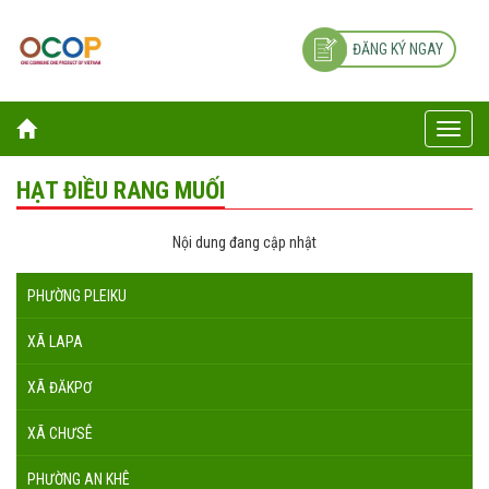
ĐĂNG KÝ NGAY
Toggle
naviga
HẠT ĐIỀU RANG MUỐI
Nội dung đang cập nhật
PHƯỜNG PLEIKU
XÃ LAPA
XÃ ĐĂKPƠ
XÃ CHƯSÊ
PHƯỜNG AN KHÊ