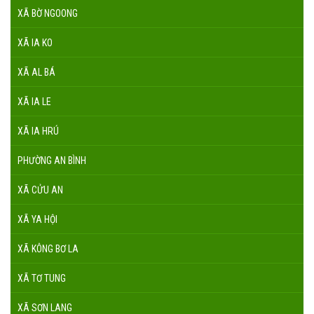
XÃ BỜ NGOONG
XÃ IA KO
XÃ AL BÁ
XÃ IA LE
XÃ IA HRÚ
PHƯỜNG AN BÌNH
XÃ CỬU AN
XÃ YA HỘI
XÃ KÔNG BƠ LA
XÃ TƠ TUNG
XÃ SƠN LANG