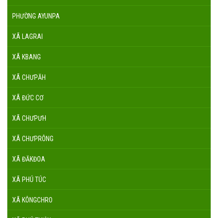
PHƯỜNG AYUNPA
XÃ LAGRAI
XÃ KBANG
XÃ CHƯPĂH
XÃ ĐỨC CƠ
XÃ CHƯPƯH
XÃ CHƯPRÔNG
XÃ ĐĂKĐOA
XÃ PHÚ TÚC
XÃ KÔNGCHRO