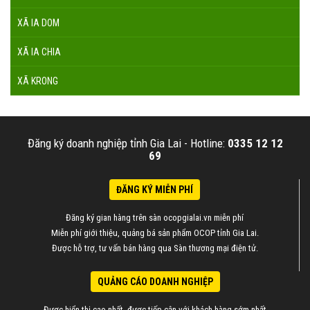
XÃ IA DOM
XÃ IA CHIA
XÃ KRONG
Đăng ký doanh nghiệp tỉnh Gia Lai -
Hotline:
0335 12 12
69
ĐĂNG KÝ MIỄN PHÍ
Đăng ký gian hàng trên sàn ocopgialai.vn miễn phí
Miễn phí giới thiệu, quảng bá sản phẩm OCOP tỉnh Gia Lai.
Được hỗ trợ, tư vấn bán hàng qua Sàn thương mại điện tử.
QUẢNG CÁO DOANH NGHIỆP
Được hiển thị cao nhất, được tiếp cận với khách hàng sớm nhất