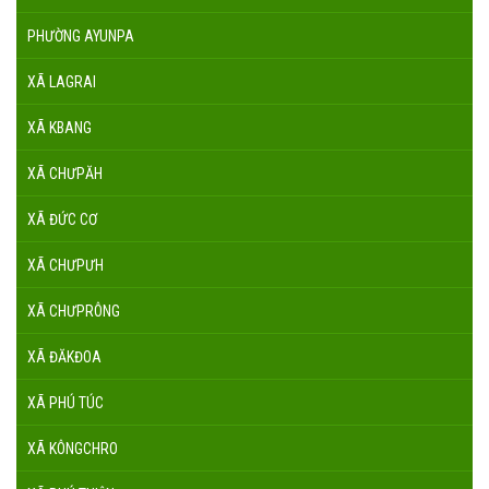
PHƯỜNG AYUNPA
XÃ LAGRAI
XÃ KBANG
XÃ CHƯPĂH
XÃ ĐỨC CƠ
XÃ CHƯPƯH
XÃ CHƯPRÔNG
XÃ ĐĂKĐOA
XÃ PHÚ TÚC
XÃ KÔNGCHRO