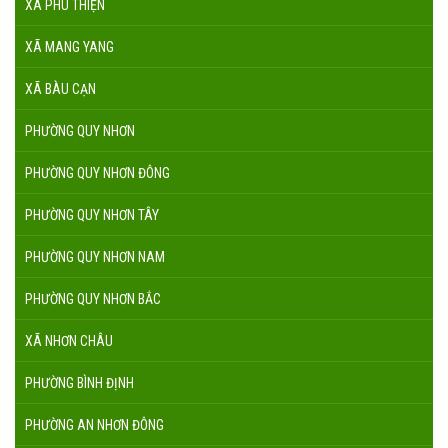
XÃ PHÚ THIỆN
XÃ MANG YANG
XÃ BÀU CẠN
PHƯỜNG QUY NHƠN
PHƯỜNG QUY NHƠN ĐÔNG
PHƯỜNG QUY NHƠN TÂY
PHƯỜNG QUY NHƠN NAM
PHƯỜNG QUY NHƠN BẮC
XÃ NHƠN CHÂU
PHƯỜNG BÌNH ĐỊNH
PHƯỜNG AN NHƠN ĐÔNG