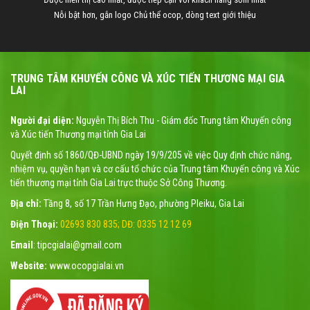
Nỗi bật hơn, gắn logo Chủ thể ocop, dòng text giới thiệu
TRUNG TÂM KHUYẾN CÔNG VÀ XÚC TIẾN THƯƠNG MẠI GIA
LAI
Người đại diện:
Nguyễn Thị Bích Thu - Giám đốc Trung tâm Khuyến công
và Xúc tiến Thương mại tỉnh Gia Lai
Quyết định số 1860/QĐ-UBND ngày 19/9/205 về việc Quy định chức năng,
nhiệm vụ, quyền hạn và cơ cấu tổ chức của Trung tâm Khuyến công và Xúc
tiến thương mại tỉnh Gia Lai trực thuộc Sở Công Thương.
Địa chỉ:
Tầng 8, số 17 Trần Hưng Đạo, phường Pleiku, Gia Lai
Điện Thoại:
02693 830 835; DĐ: 0335 12 12 69
Email
: tipcgialai@gmail.com
Website:
www.ocopgialai.vn