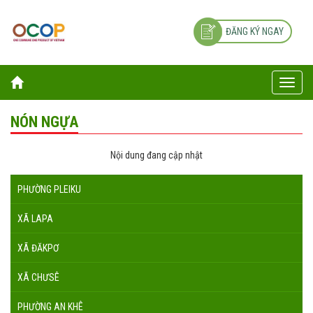
ĐĂNG KÝ NGAY
Toggle
naviga
NÓN NGỰA
Nội dung đang cập nhật
PHƯỜNG PLEIKU
XÃ LAPA
XÃ ĐĂKPƠ
XÃ CHƯSÊ
PHƯỜNG AN KHÊ