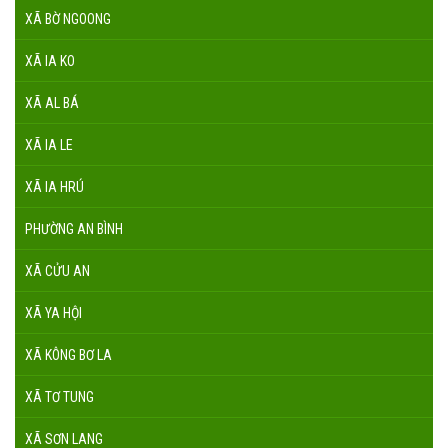
XÃ BỜ NGOONG
XÃ IA KO
XÃ AL BÁ
XÃ IA LE
XÃ IA HRÚ
PHƯỜNG AN BÌNH
XÃ CỬU AN
XÃ YA HỘI
XÃ KÔNG BƠ LA
XÃ TƠ TUNG
XÃ SƠN LANG