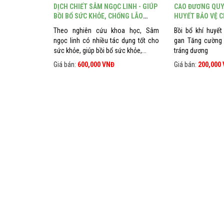
DỊCH CHIẾT SÂM NGỌC LINH - GIÚP
CAO ĐƯƠNG QUY 
BỒI BỔ SỨC KHỎE, CHỐNG LÃO
HUYẾT BẢO VỆ 
HÓA, THANH NHIỆT GIẢI ĐỘC
TĂNG CƯỜNG MI
Theo nghiên cứu khoa học, Sâm
Bồi bổ khí huyế
ngọc linh có nhiều tác dụng tốt cho
gan Tăng cường 
sức khỏe, giúp bồi bổ sức khỏe,...
tráng dương
Giá bán:
600,000 VNĐ
Giá bán:
200,000