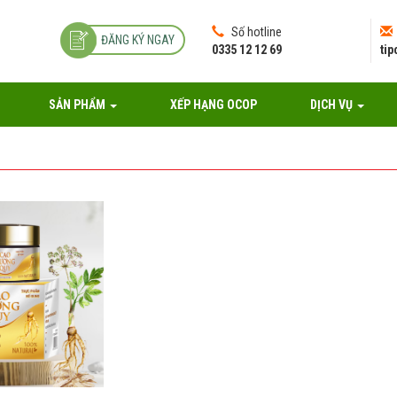
Số hotline
ĐĂNG KÝ NGAY
0335 12 12 69
ti
SẢN PHẨM
XẾP HẠNG OCOP
DỊCH VỤ