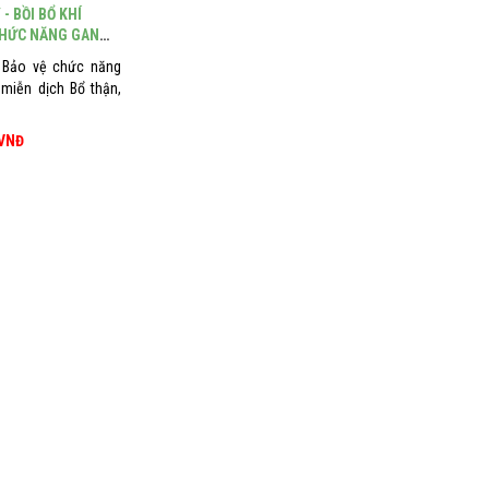
- BỒI BỔ KHÍ
CHỨC NĂNG GAN
ỄN DỊCH
t Bảo vệ chức năng
miễn dịch Bổ thận,
 VNĐ