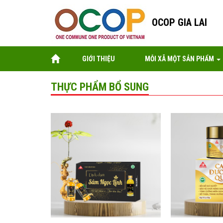
OCOP GIA LAI
GIỚI THIỆU
MỖI XÃ MỘT SẢN PHẨM
THỰC PHẨM BỔ SUNG