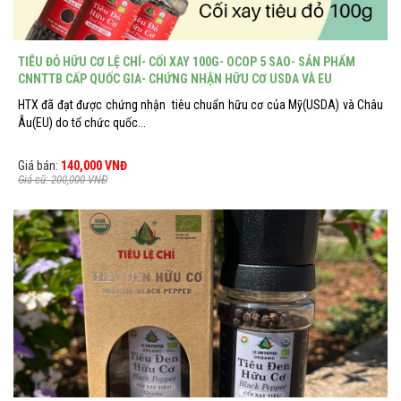
TIÊU ĐỎ HỮU CƠ LỆ CHÍ- CỐI XAY 100G- OCOP 5 SAO- SẢN PHẨM
CNNTTB CẤP QUỐC GIA- CHỨNG NHẬN HỮU CƠ USDA VÀ EU
HTX đã đạt được chứng nhận tiêu chuẩn hữu cơ của Mỹ(USDA) và Châu
Âu(EU) do tổ chức quốc...
Giá bán:
140,000 VNĐ
Giá cũ: 200,000 VNĐ