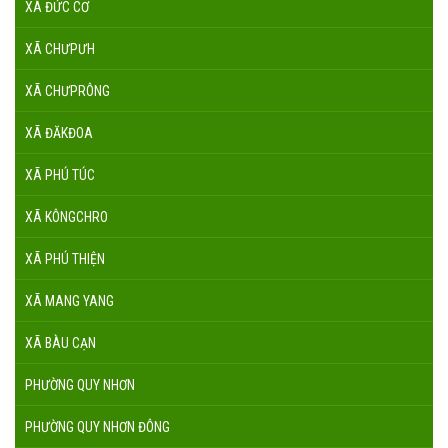
XÃ ĐỨC CƠ
XÃ CHƯPƯH
XÃ CHƯPRÔNG
XÃ ĐĂKĐOA
XÃ PHÚ TÚC
XÃ KÔNGCHRO
XÃ PHÚ THIỆN
XÃ MANG YANG
XÃ BÀU CẠN
PHƯỜNG QUY NHƠN
PHƯỜNG QUY NHƠN ĐÔNG