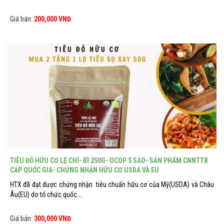
Giá bán:
200,000 VNĐ
TIÊU ĐỎ HỮU CƠ LỆ CHÍ- BÌ 250G- OCOP 5 SAO- SẢN PHẨM CNNTTB
CẤP QUỐC GIA- CHỨNG NHẬN HỮU CƠ USDA VÀ EU
HTX đã đạt được chứng nhận tiêu chuẩn hữu cơ của Mỹ(USDA) và Châu
Âu(EU) do tổ chức quốc...
Giá bán:
300,000 VNĐ