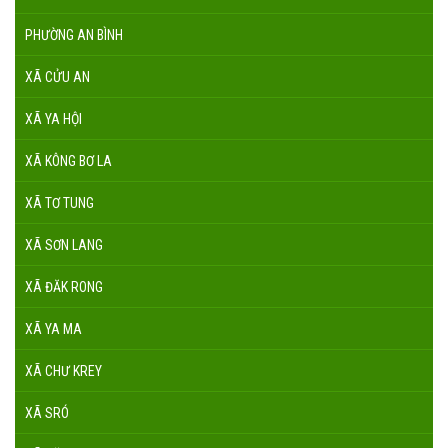
PHƯỜNG AN BÌNH
XÃ CỬU AN
XÃ YA HỘI
XÃ KÔNG BƠ LA
XÃ TƠ TUNG
XÃ SƠN LANG
XÃ ĐĂK RONG
XÃ YA MA
XÃ CHƯ KREY
XÃ SRÓ