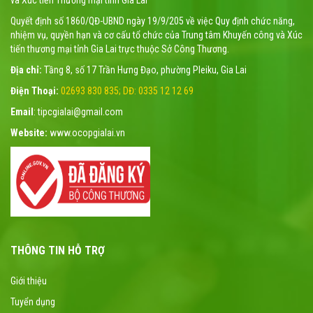
và Xúc tiến Thương mại tỉnh Gia Lai
Quyết định số 1860/QĐ-UBND ngày 19/9/205 về việc Quy định chức năng,
nhiệm vụ, quyền hạn và cơ cấu tổ chức của Trung tâm Khuyến công và Xúc
tiến thương mại tỉnh Gia Lai trực thuộc Sở Công Thương.
Địa chỉ:
Tầng 8, số 17 Trần Hưng Đạo, phường Pleiku, Gia Lai
Điện Thoại:
02693 830 835; DĐ: 0335 12 12 69
Email
: tipcgialai@gmail.com
Website:
www.ocopgialai.vn
THÔNG TIN HỖ TRỢ
Giới thiệu
Tuyển dụng