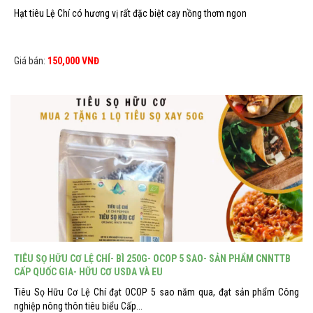
Hạt tiêu Lệ Chí có hương vị rất đặc biệt cay nồng thơm ngon
Giá bán:
150,000 VNĐ
TIÊU SỌ HỮU CƠ LỆ CHÍ- BÌ 250G- OCOP 5 SAO- SẢN PHẨM CNNTTB
CẤP QUỐC GIA- HỮU CƠ USDA VÀ EU
Tiêu Sọ Hữu Cơ Lệ Chí đạt OCOP 5 sao năm qua, đạt sản phẩm Công
nghiệp nông thôn tiêu biểu Cấp...