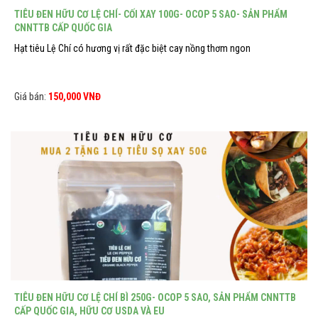
TIÊU ĐEN HỮU CƠ LỆ CHÍ- CỐI XAY 100G- OCOP 5 SAO- SẢN PHẨM
CNNTTB CẤP QUỐC GIA
Hạt tiêu Lệ Chí có hương vị rất đặc biệt cay nồng thơm ngon
Giá bán:
150,000 VNĐ
TIÊU ĐEN HỮU CƠ LỆ CHÍ BÌ 250G- OCOP 5 SAO, SẢN PHẨM CNNTTB
CẤP QUỐC GIA, HỮU CƠ USDA VÀ EU