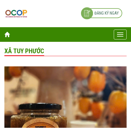
ĐĂNG KÝ NGAY
Toggle
naviga
XÃ TUY PHƯỚC