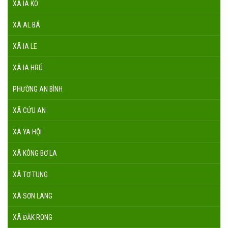
XÃ IA KO
XÃ AL BÁ
XÃ IA LE
XÃ IA HRÚ
PHƯỜNG AN BÌNH
XÃ CỬU AN
XÃ YA HỘI
XÃ KÔNG BƠ LA
XÃ TƠ TUNG
XÃ SƠN LANG
XÃ ĐĂK RONG