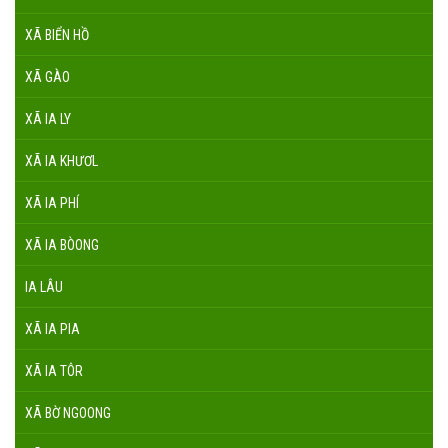
XÃ BIỂN HỒ
XÃ GÀO
XÃ IA LY
XÃ IA KHƯƠL
XÃ IA PHÍ
XÃ IA BÒONG
IA LÂU
XÃ IA PIA
XÃ IA TÔR
XÃ BỜ NGOONG