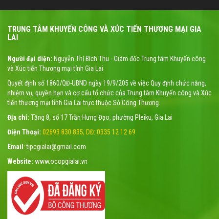
TRUNG TÂM KHUYẾN CÔNG VÀ XÚC TIẾN THƯƠNG MẠI GIA
LAI
Người đại diện:
Nguyễn Thị Bích Thu - Giám đốc Trung tâm Khuyến công
và Xúc tiến Thương mại tỉnh Gia Lai
Quyết định số 1860/QĐ-UBND ngày 19/9/205 về việc Quy định chức năng,
nhiệm vụ, quyền hạn và cơ cấu tổ chức của Trung tâm Khuyến công và Xúc
tiến thương mại tỉnh Gia Lai trực thuộc Sở Công Thương.
Địa chỉ:
Tầng 8, số 17 Trần Hưng Đạo, phường Pleiku, Gia Lai
Điện Thoại:
02693 830 835; DĐ: 0335 12 12 69
Email
: tipcgialai@gmail.com
Website:
www.ocopgialai.vn