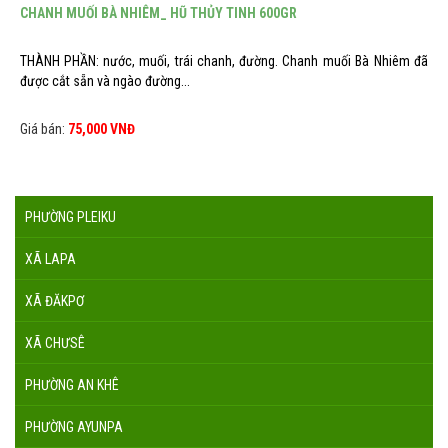
CHANH MUỐI BÀ NHIÊM_ HŨ THỦY TINH 600GR
THÀNH PHẦN: nước, muối, trái chanh, đường. Chanh muối Bà Nhiêm đã
được cắt sẵn và ngào đường...
Giá bán:
75,000 VNĐ
PHƯỜNG PLEIKU
XÃ LAPA
XÃ ĐĂKPƠ
XÃ CHƯSÊ
PHƯỜNG AN KHÊ
PHƯỜNG AYUNPA