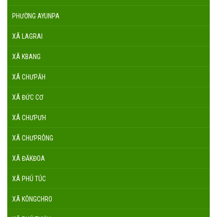
PHƯỜNG AYUNPA
XÃ LAGRAI
XÃ KBANG
XÃ CHƯPĂH
XÃ ĐỨC CƠ
XÃ CHƯPƯH
XÃ CHƯPRÔNG
XÃ ĐĂKĐOA
XÃ PHÚ TÚC
XÃ KÔNGCHRO