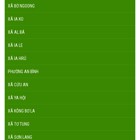
XÃ BỜ NGOONG
XÃ IA KO
XÃ AL BÁ
XÃ IA LE
XÃ IA HRÚ
PHƯỜNG AN BÌNH
XÃ CỬU AN
XÃ YA HỘI
XÃ KÔNG BƠ LA
XÃ TƠ TUNG
XÃ SƠN LANG