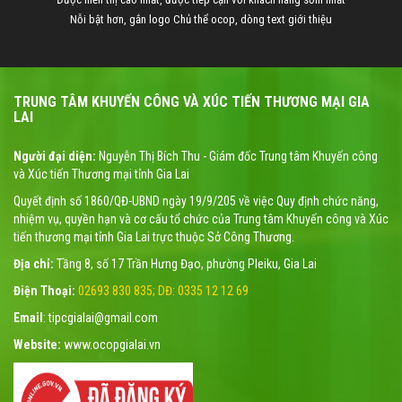
Nỗi bật hơn, gắn logo Chủ thể ocop, dòng text giới thiệu
TRUNG TÂM KHUYẾN CÔNG VÀ XÚC TIẾN THƯƠNG MẠI GIA
LAI
Người đại diện:
Nguyễn Thị Bích Thu - Giám đốc Trung tâm Khuyến công
và Xúc tiến Thương mại tỉnh Gia Lai
Quyết định số 1860/QĐ-UBND ngày 19/9/205 về việc Quy định chức năng,
nhiệm vụ, quyền hạn và cơ cấu tổ chức của Trung tâm Khuyến công và Xúc
tiến thương mại tỉnh Gia Lai trực thuộc Sở Công Thương.
Địa chỉ:
Tầng 8, số 17 Trần Hưng Đạo, phường Pleiku, Gia Lai
Điện Thoại:
02693 830 835; DĐ: 0335 12 12 69
Email
: tipcgialai@gmail.com
Website:
www.ocopgialai.vn