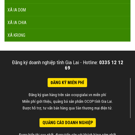
XÃ IA DOM
XÃ IA CHIA
XÃ KRONG
Đăng ký doanh nghiệp tỉnh Gia Lai -
Hotline:
0335 12 12
69
ĐĂNG KÝ MIỄN PHÍ
Đăng ký gian hàng trên sàn ocopgialai.vn miễn phí
Miễn phí giới thiệu, quảng bá sản phẩm OCOP tỉnh Gia Lai.
Được hỗ trợ, tư vấn bán hàng qua Sàn thương mại điện tử.
QUẢNG CÁO DOANH NGHIỆP
Được hiển thị cao nhất, được tiếp cận với khách hàng sớm nhất