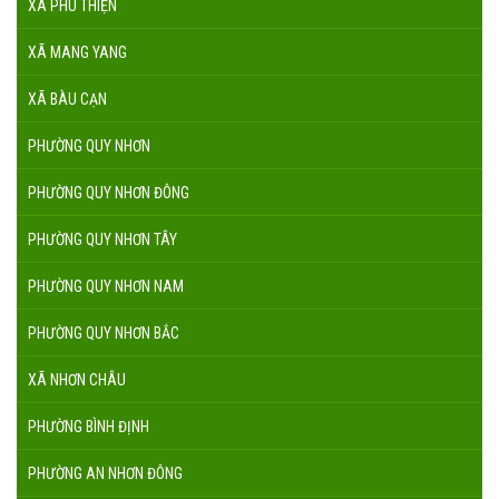
XÃ PHÚ THIỆN
XÃ MANG YANG
XÃ BÀU CẠN
PHƯỜNG QUY NHƠN
PHƯỜNG QUY NHƠN ĐÔNG
PHƯỜNG QUY NHƠN TÂY
PHƯỜNG QUY NHƠN NAM
PHƯỜNG QUY NHƠN BẮC
XÃ NHƠN CHÂU
PHƯỜNG BÌNH ĐỊNH
PHƯỜNG AN NHƠN ĐÔNG