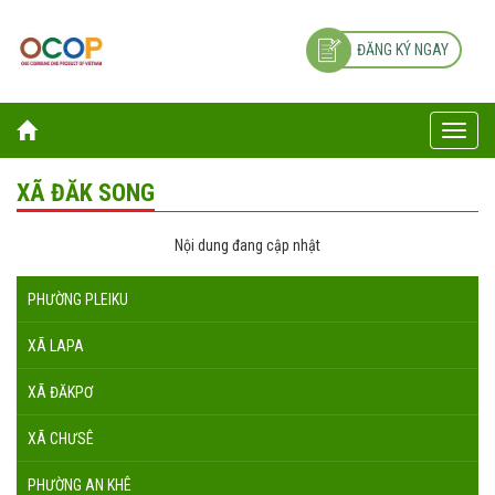
ĐĂNG KÝ NGAY
Toggle
naviga
XÃ ĐĂK SONG
Nội dung đang cập nhật
PHƯỜNG PLEIKU
XÃ LAPA
XÃ ĐĂKPƠ
XÃ CHƯSÊ
PHƯỜNG AN KHÊ