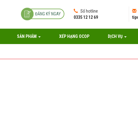
Số hotline
ĐĂNG KÝ NGAY
0335 12 12 69
ti
SẢN PHẨM
XẾP HẠNG OCOP
DỊCH VỤ