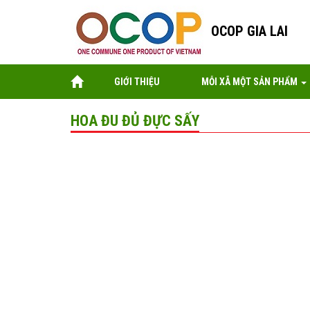
OCOP GIA LAI
GIỚI THIỆU
MỖI XÃ MỘT SẢN PHẨM
HOA ĐU ĐỦ ĐỰC SẤY