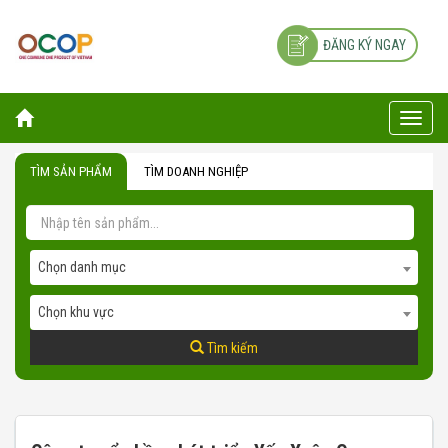
ĐĂNG KÝ NGAY
Toggle
naviga
TÌM SẢN PHẨM
TÌM DOANH NGHIỆP
Chọn danh mục
Chọn khu vực
Tìm kiếm