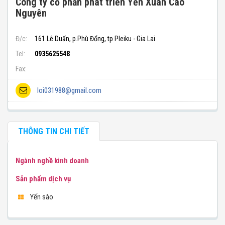
Công ty cổ phần phát triển Yến Xuân Cao
Nguyên
Đ/c:
161 Lê Duẩn, p.Phù Đổng, tp Pleiku - Gia Lai
Tel:
0935625548
Fax:
loi031988@gmail.com
THÔNG TIN CHI TIẾT
Ngành nghề kinh doanh
Sản phẩm dịch vụ
Yến sào