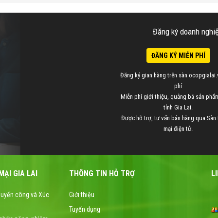
Đăng ký doanh nghiệp
ĐĂNG KÝ MIỄN PHÍ
Đăng ký gian hàng trên sàn ocopgialai.
phí
Miễn phí giới thiệu, quảng bá sản ph
tỉnh Gia Lai.
Được hỗ trợ, tư vấn bán hàng qua Sàn
mại điện tử.
ẠI GIA LAI
THÔNG TIN HỖ TRỢ
L
huyến công và Xúc
Giới thiệu
Tuyển dụng