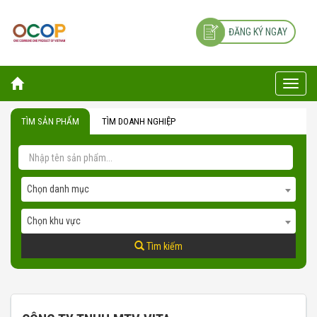
ĐĂNG KÝ NGAY
Toggle
naviga
TÌM SẢN PHẨM
TÌM DOANH NGHIỆP
Chọn danh mục
Chọn khu vực
Tìm kiếm