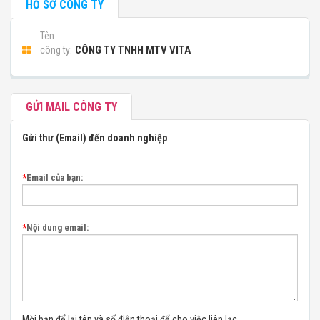
HỒ SƠ CÔNG TY
Tên
CÔNG TY TNHH MTV VITA
công ty:
GỬI MAIL CÔNG TY
Gửi thư (Email) đến doanh nghiệp
*
Email của bạn:
*
Nội dung email:
Mời bạn để lại tên và số điện thoại để cho việc liên lạc