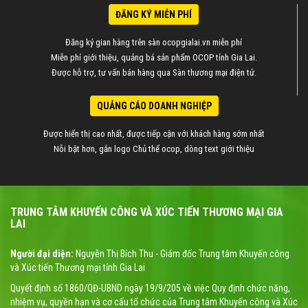
ĐĂNG KÝ MIỄN PHÍ
Đăng ký gian hàng trên sàn ocopgialai.vn miễn phí
Miễn phí giới thiệu, quảng bá sản phẩm OCOP tỉnh Gia Lai.
Được hỗ trợ, tư vấn bán hàng qua Sàn thương mại điện tử.
QUẢNG CÁO DOANH NGHIỆP
Được hiển thị cao nhất, được tiếp cận với khách hàng sớm nhất
Nỗi bật hơn, gắn logo Chủ thể ocop, dòng text giới thiệu
TRUNG TÂM KHUYẾN CÔNG VÀ XÚC TIẾN THƯƠNG MẠI GIA
LAI
Người đại diện:
Nguyễn Thị Bích Thu - Giám đốc Trung tâm Khuyến công
và Xúc tiến Thương mại tỉnh Gia Lai
Quyết định số 1860/QĐ-UBND ngày 19/9/205 về việc Quy định chức năng,
nhiệm vụ, quyền hạn và cơ cấu tổ chức của Trung tâm Khuyến công và Xúc