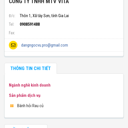
CÔNG TY TNHH MTV VITA
Đ/c:
Thôn 1, Xã tây Sơn, tỉnh Gia Lai
Tel:
0908591488
Fax:
dangngocvu.pro@gmail.com
THÔNG TIN CHI TIẾT
Ngành nghề kinh doanh
Sản phẩm dịch vụ
Bánh hỏi Rau củ