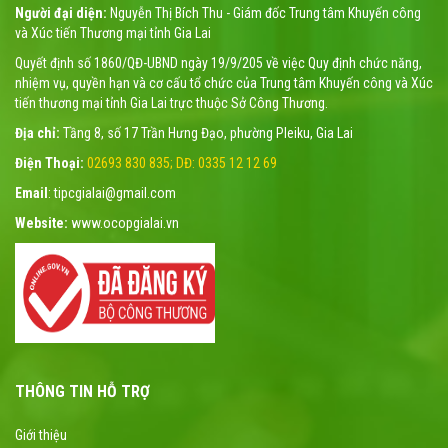
Người đại diện:
Nguyễn Thị Bích Thu - Giám đốc Trung tâm Khuyến công
và Xúc tiến Thương mại tỉnh Gia Lai
Quyết định số 1860/QĐ-UBND ngày 19/9/205 về việc Quy định chức năng,
nhiệm vụ, quyền hạn và cơ cấu tổ chức của Trung tâm Khuyến công và Xúc
tiến thương mại tỉnh Gia Lai trực thuộc Sở Công Thương.
Địa chỉ:
Tầng 8, số 17 Trần Hưng Đạo, phường Pleiku, Gia Lai
Điện Thoại:
02693 830 835; DĐ: 0335 12 12 69
Email
: tipcgialai@gmail.com
Website:
www.ocopgialai.vn
THÔNG TIN HỖ TRỢ
Giới thiệu