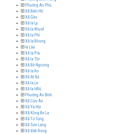
Phường An Phú
Xã Biển Hồ
Xã Gào
Xã Ia Ly
Xã Ia Khươl
Xã Ia Phí
Xã Ia Bòong
Ia Lâu
Xã Ia Pia
Xã Ia Tôr
Xã Bờ Ngoong
Xã Ia Ko
Xã Al Bá
Xã Ia Le
Xã Ia HRú
Phường An Bình
Xã Cửu An
Xã Ya Hội
Xã Kông Bơ La
Xã Tơ Tung
Xã Sơn Lang
Xã Đăk Rong