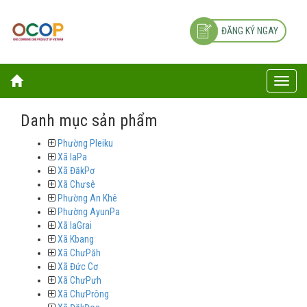
ĐĂNG KÝ NGAY
Toggle
naviga
Danh mục sản phẩm
Phường Pleiku
Xã laPa
Xã ĐăkPơ
Xã Chưsê
Phường An Khê
Phường AyunPa
Xã laGrai
Xã Kbang
Xã ChưPăh
Xã Đức Cơ
Xã ChưPưh
Xã ChưPrông