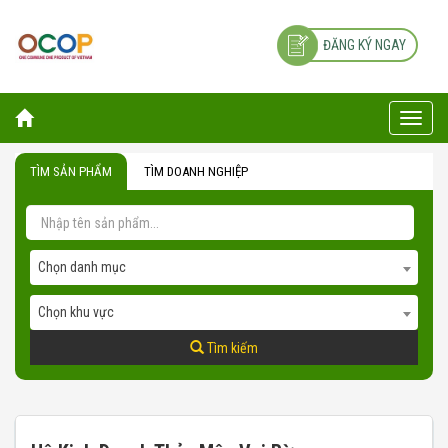
ĐĂNG KÝ NGAY
Toggle
naviga
TÌM SẢN PHẨM
TÌM DOANH NGHIỆP
Chọn danh mục
Chọn khu vực
Tìm kiếm