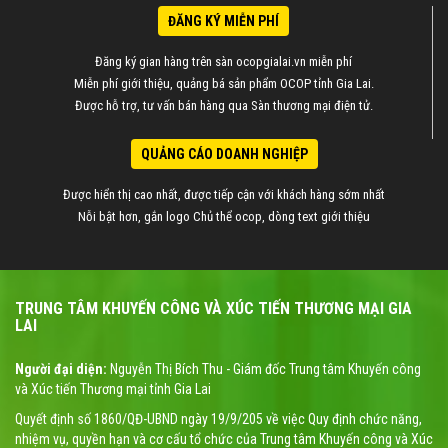
ĐĂNG KÝ MIỄN PHÍ
Đăng ký gian hàng trên sàn ocopgialai.vn miễn phí
Miễn phí giới thiệu, quảng bá sản phẩm OCOP tỉnh Gia Lai.
Được hỗ trợ, tư vấn bán hàng qua Sàn thương mại điện tử.
QUẢNG CÁO DOANH NGHIỆP
Được hiển thị cao nhất, được tiếp cận với khách hàng sớm nhất
Nỗi bật hơn, gắn logo Chủ thể ocop, dòng text giới thiệu
TRUNG TÂM KHUYẾN CÔNG VÀ XÚC TIẾN THƯƠNG MẠI GIA
LAI
Người đại diện:
Nguyễn Thị Bích Thu - Giám đốc Trung tâm Khuyến công
và Xúc tiến Thương mại tỉnh Gia Lai
Quyết định số 1860/QĐ-UBND ngày 19/9/205 về việc Quy định chức năng,
nhiệm vụ, quyền hạn và cơ cấu tổ chức của Trung tâm Khuyến công và Xúc