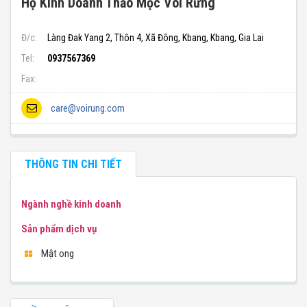
Hộ Kinh Doanh Thảo Mộc Voi Rừng
Đ/c:
Làng Đak Yang 2, Thôn 4, Xã Đông, Kbang, Kbang, Gia Lai
Tel:
0937567369
Fax:
care@voirung.com
THÔNG TIN CHI TIẾT
Ngành nghề kinh doanh
Sản phẩm dịch vụ
Mật ong