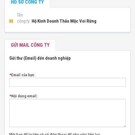
HỒ SƠ CÔNG TY
Tên
Hộ Kinh Doanh Thảo Mộc Voi Rừng
công ty:
GỬI MAIL CÔNG TY
Gửi thư (Email) đến doanh nghiệp
*
Email của bạn:
*
Nội dung email:
Mời bạn để lại tên và số điện thoại để cho việc liên lạc