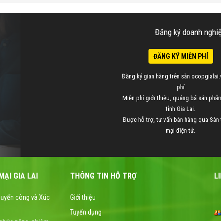
Đăng ký doanh nghiệp
ĐĂNG KÝ MIỄN PHÍ
Đăng ký gian hàng trên sàn ocopgialai.
phí
Miễn phí giới thiệu, quảng bá sản ph
tỉnh Gia Lai.
Được hỗ trợ, tư vấn bán hàng qua Sàn
mại điện tử.
ẠI GIA LAI
THÔNG TIN HỖ TRỢ
L
huyến công và Xúc
Giới thiệu
Tuyển dụng