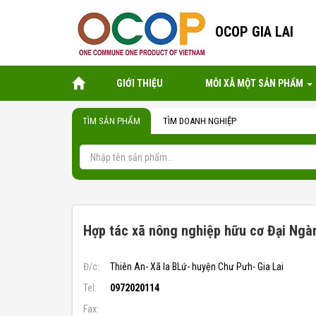
OCOP GIA LAI
GIỚI THIỆU
MỖI XÃ MỘT SẢN PHẨM
TÌM SẢN PHẨM
TÌM DOANH NGHIỆP
Hợp tác xã nông nghiệp hữu cơ Đại Ngà
Đ/c:
Thiên An- Xã Ia BLứ- huyện Chư Pưh- Gia Lai
Tel:
0972020114
Fax: