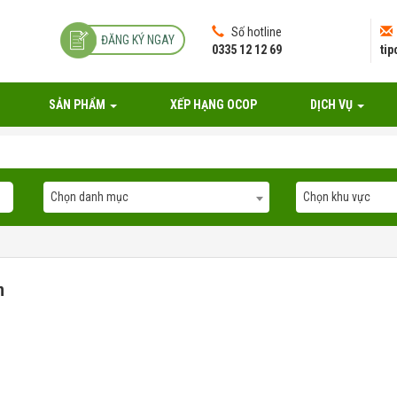
Số hotline
ĐĂNG KÝ NGAY
0335 12 12 69
ti
SẢN PHẨM
XẾP HẠNG OCOP
DỊCH VỤ
Chọn danh mục
Chọn khu vực
n