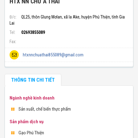
HTX NN CHƯ A THAI
Đ/c:
QL25, thôn Glung Mơlan, xã Ia Ake, huyện Phú Thiện, tỉnh Gia
Lai
Tel:
02693855089
Fax:
htxnnchuathai855089@gmail.com
THÔNG TIN CHI TIẾT
Ngành nghề kinh doanh
Sản xuất, chế biến thực phẩm
Sản phẩm dịch vụ
Gạo Phú Thiện