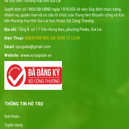
và Xúc tiến Thương mại tỉnh Gia Lai
Quyết định số 1860/QĐ-UBND ngày 19/9/205 về việc Quy định chức năng,
nhiệm vụ, quyền hạn và cơ cấu tổ chức của Trung tâm Khuyến công và Xúc
tiến thương mại tỉnh Gia Lai trực thuộc Sở Công Thương.
Địa chỉ:
Tầng 8, số 17 Trần Hưng Đạo, phường Pleiku, Gia Lai
Điện Thoại:
02693 830 835; DĐ: 0335 12 12 69
Email
: tipcgialai@gmail.com
Website:
www.ocopgialai.vn
THÔNG TIN HỖ TRỢ
Giới thiệu
Tuyển dụng