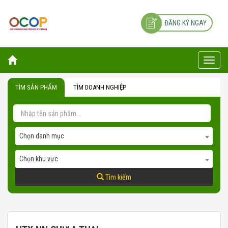
ĐĂNG KÝ NGAY
Toggle
naviga
TÌM SẢN PHẨM
TÌM DOANH NGHIỆP
Chọn danh mục
Chọn khu vực
Tìm kiếm