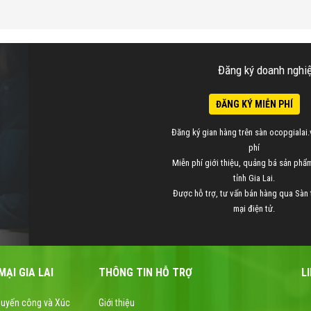
Đăng ký doanh nghiệp
ĐĂNG KÝ MIỄN PHÍ
Đăng ký gian hàng trên sàn ocopgialai.
phí
Miễn phí giới thiệu, quảng bá sản ph
tỉnh Gia Lai.
Được hỗ trợ, tư vấn bán hàng qua Sàn
mại điện tử.
ẠI GIA LAI
THÔNG TIN HỖ TRỢ
L
huyến công và Xúc
Giới thiệu