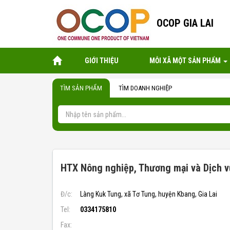
OCOP GIA LAI
GIỚI THIỆU
MỖI XÃ MỘT SẢN PHẨM
TÌM SẢN PHẨM
TÌM DOANH NGHIỆP
HTX Nông nghiệp, Thương mại và Dịch v
Đ/c:
Làng Kuk Tung, xã Tơ Tung, huyện Kbang, Gia Lai
Tel:
0334175810
Fax: