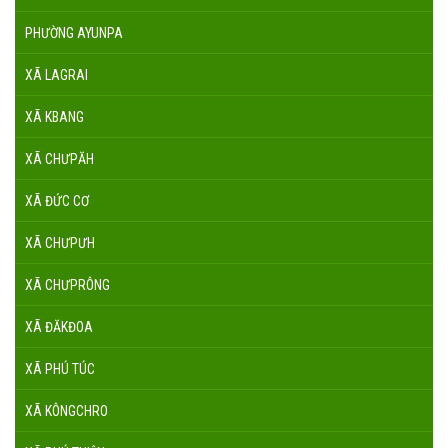
PHƯỜNG AYUNPA
XÃ LAGRAI
XÃ KBANG
XÃ CHƯPĂH
XÃ ĐỨC CƠ
XÃ CHƯPƯH
XÃ CHƯPRÔNG
XÃ ĐĂKĐOA
XÃ PHÚ TÚC
XÃ KÔNGCHRO