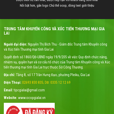
Nỗi bật hơn, gắn logo Chủ thể ocop, dòng text giới thiệu
TRUNG TÂM KHUYẾN CÔNG VÀ XÚC TIẾN THƯƠNG MẠI GIA
LAI
Người đại diện:
Nguyễn Thị Bích Thu - Giám đốc Trung tâm Khuyến công
và Xúc tiến Thương mại tỉnh Gia Lai
Quyết định số 1860/QĐ-UBND ngày 19/9/205 về việc Quy định chức năng,
nhiệm vụ, quyền hạn và cơ cấu tổ chức của Trung tâm Khuyến công và Xúc
tiến thương mại tỉnh Gia Lai trực thuộc Sở Công Thương.
Địa chỉ:
Tầng 8, số 17 Trần Hưng Đạo, phường Pleiku, Gia Lai
Điện Thoại:
02693 830 835; DĐ: 0335 12 12 69
Email
: tipcgialai@gmail.com
Website:
www.ocopgialai.vn