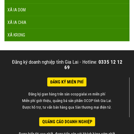
XÃ IA DOM
XÃ IA CHIA
XÃ KRONG
Đăng ký doanh nghiệp tỉnh Gia Lai -
Hotline:
0335 12 12
69
ĐĂNG KÝ MIỄN PHÍ
Đăng ký gian hàng trên sàn ocopgialai.vn miễn phí
Miễn phí giới thiệu, quảng bá sản phẩm OCOP tỉnh Gia Lai.
Được hỗ trợ, tư vấn bán hàng qua Sàn thương mại điện tử.
QUẢNG CÁO DOANH NGHIỆP
Được hiển thị cao nhất, được tiếp cận với khách hàng sớm nhất