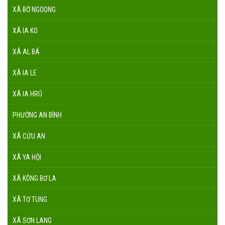
XÃ BỜ NGOONG
XÃ IA KO
XÃ AL BÁ
XÃ IA LE
XÃ IA HRÚ
PHƯỜNG AN BÌNH
XÃ CỬU AN
XÃ YA HỘI
XÃ KÔNG BƠ LA
XÃ TƠ TUNG
XÃ SƠN LANG