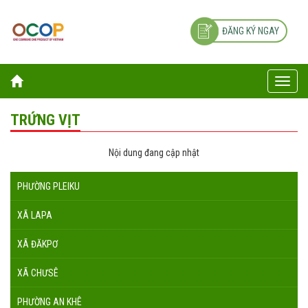
ĐĂNG KÝ NGAY
Toggle
naviga
TRỨNG VỊT
Nội dung đang cập nhật
PHƯỜNG PLEIKU
XÃ LAPA
XÃ ĐĂKPƠ
XÃ CHƯSÊ
PHƯỜNG AN KHÊ