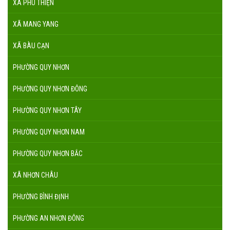
XÃ PHÚ THIỆN
XÃ MANG YANG
XÃ BÀU CẠN
PHƯỜNG QUY NHƠN
PHƯỜNG QUY NHƠN ĐÔNG
PHƯỜNG QUY NHƠN TÂY
PHƯỜNG QUY NHƠN NAM
PHƯỜNG QUY NHƠN BẮC
XÃ NHƠN CHÂU
PHƯỜNG BÌNH ĐỊNH
PHƯỜNG AN NHƠN ĐÔNG