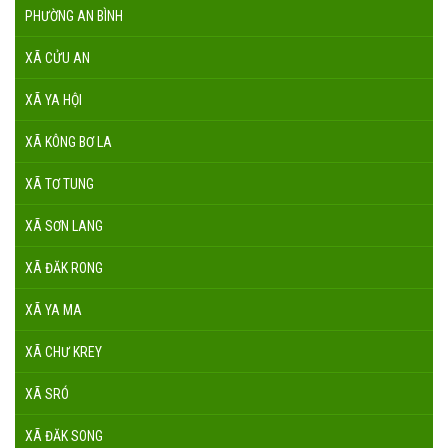
PHƯỜNG AN BÌNH
XÃ CỬU AN
XÃ YA HỘI
XÃ KÔNG BƠ LA
XÃ TƠ TUNG
XÃ SƠN LANG
XÃ ĐĂK RONG
XÃ YA MA
XÃ CHƯ KREY
XÃ SRÓ
XÃ ĐĂK SONG