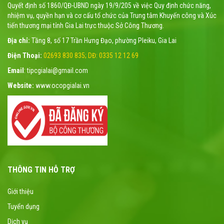
Quyết định số 1860/QĐ-UBND ngày 19/9/205 về việc Quy định chức năng,
nhiệm vụ, quyền hạn và cơ cấu tổ chức của Trung tâm Khuyến công và Xúc
tiến thương mại tỉnh Gia Lai trực thuộc Sở Công Thương.
Địa chỉ:
Tầng 8, số 17 Trần Hưng Đạo, phường Pleiku, Gia Lai
Điện Thoại:
02693 830 835; DĐ: 0335 12 12 69
Email
: tipcgialai@gmail.com
Website:
www.ocopgialai.vn
THÔNG TIN HỖ TRỢ
Giới thiệu
Tuyển dụng
Dịch vụ