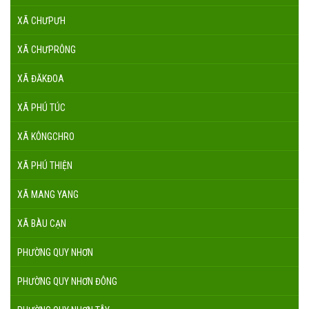
XÃ CHƯPƯH
XÃ CHƯPRÔNG
XÃ ĐĂKĐOA
XÃ PHÚ TÚC
XÃ KÔNGCHRO
XÃ PHÚ THIỆN
XÃ MANG YANG
XÃ BÀU CẠN
PHƯỜNG QUY NHƠN
PHƯỜNG QUY NHƠN ĐÔNG