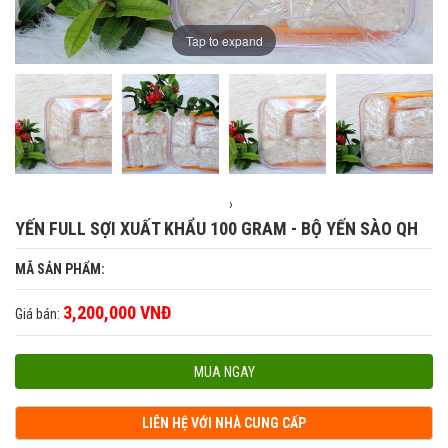
Tap to expand
›
YẾN FULL SỢI XUẤT KHẨU 100 GRAM - BỘ YẾN SÀO QH
MÃ SẢN PHẨM:
3,200,000 VNĐ
Giá bán:
MUA NGAY
LIÊN HỆ VỚI NHÀ CUNG CẤP