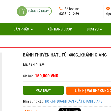
Số hotline
ĐĂNG KÝ NGAY
0335 12 12 69
ti
SẢN PHẨM
XẾP HẠNG OCOP
DỊCH VỤ
BÁNH THUYỀN HẠT_ TÚI 400G_KHÁNH GIANG
MÃ SẢN PHẨM:
150,000 VNĐ
Giá bán:
MUA NGAY
LIÊN HỆ VỚI NHÀ CUNG 
Nhà cung cấp:
HỘ KINH DOANH SẢN XUẤT KHÁNH GIANG