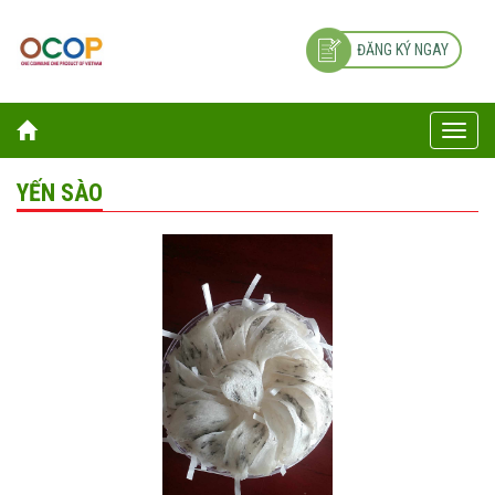
ĐĂNG KÝ NGAY
Toggle
naviga
YẾN SÀO