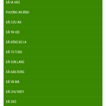
XÃ IA HRÚ
PHƯỜNG AN BÌNH
XÃ CỬU AN
XÃ YA HỘI
XÃ KÔNG BƠ LA
XÃ TƠ TUNG
XÃ SƠN LANG
XÃ ĐĂK RONG
XÃ YA MA
XÃ CHƯ KREY
XÃ SRÓ