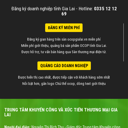
Đăng ký doanh nghiệp tỉnh Gia Lai -
Hotline:
0335 12 12
69
ĐĂNG KÝ MIỄN PHÍ
Đăng ký gian hàng trên sàn ocopgialai.vn miễn phí
Miễn phí giới thiệu, quảng bá sản phẩm OCOP tỉnh Gia Lai.
Được hỗ trợ, tư vấn bán hàng qua Sàn thương mại điện tử.
QUẢNG CÁO DOANH NGHIỆP
Được hiển thị cao nhất, được tiếp cận với khách hàng sớm nhất
Nỗi bật hơn, gắn logo Chủ thể ocop, dòng text giới thiệu
TRUNG TÂM KHUYẾN CÔNG VÀ XÚC TIẾN THƯƠNG MẠI GIA
LAI
Người đại diện:
Nguyễn Thị Bích Thu - Giám đốc Trung tâm Khuyến công