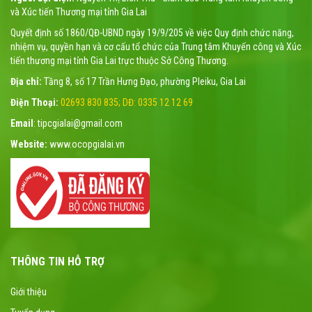
và Xúc tiến Thương mại tỉnh Gia Lai
Quyết định số 1860/QĐ-UBND ngày 19/9/205 về việc Quy định chức năng,
nhiệm vụ, quyền hạn và cơ cấu tổ chức của Trung tâm Khuyến công và Xúc
tiến thương mại tỉnh Gia Lai trực thuộc Sở Công Thương.
Địa chỉ:
Tầng 8, số 17 Trần Hưng Đạo, phường Pleiku, Gia Lai
Điện Thoại:
02693 830 835; DĐ: 0335 12 12 69
Email
: tipcgialai@gmail.com
Website:
www.ocopgialai.vn
THÔNG TIN HỖ TRỢ
Giới thiệu